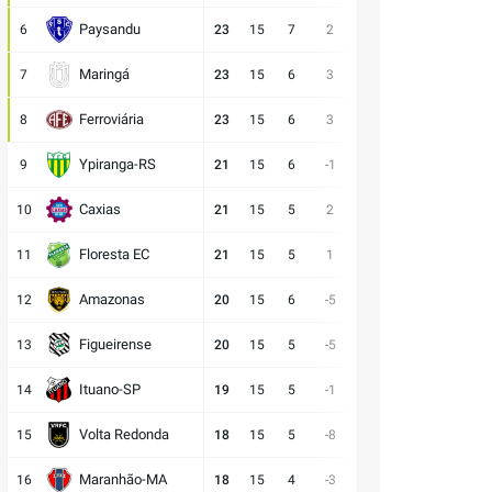
Paysandu
6
23
15
7
2
23:21
2
6
D
Maringá
7
23
15
6
3
28:25
5
4
E
Ferroviária
8
23
15
6
3
15:12
5
4
E
Ypiranga-RS
9
21
15
6
-1
18:19
3
6
V
Caxias
10
21
15
5
2
14:12
6
4
D
Floresta EC
11
21
15
5
1
16:15
6
4
E
Amazonas
12
20
15
6
-5
15:20
2
7
V
Figueirense
13
20
15
5
-5
13:18
5
5
V
Ituano-SP
14
19
15
5
-1
16:17
4
6
D
Volta Redonda
15
18
15
5
-8
11:19
3
7
D
Maranhão-MA
16
18
15
4
-3
11:14
6
5
E