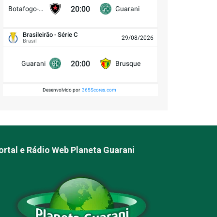
20:00
Botafogo-PB
Guarani
Brasileirão - Série C
29/08/2026
Brasil
20:00
Guarani
Brusque
Desenvolvido por
365Scores.com
ortal e Rádio Web Planeta Guarani