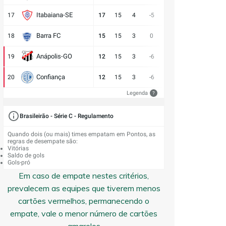
Itabaiana-SE
17
17
15
4
-5
13:18
5
6
E
Barra FC
18
15
15
3
0
17:17
6
6
D
Anápolis-GO
19
12
15
3
-6
13:19
3
9
V
Confiança
20
12
15
3
-6
9:15
3
9
E
Legenda
?
Brasileirão - Série C - Regulamento
Quando dois (ou mais) times empatam em Pontos, as
regras de desempate são:
Vitórias
Saldo de gols
Gols-pró
Em caso de empate nestes critérios,
prevalecem as equipes que tiverem menos
cartões vermelhos, permanecendo o
empate, vale o menor número de cartões