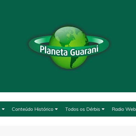
a
Conteúdo Histórico
Todos os Dérbis
Radio Web
Conteúdo Histórico
Derbys de 1912 a 1920
Clique e O
de Base
O Guarani
Derbys de 1922 a 1927
A Fundação
WhatsAp