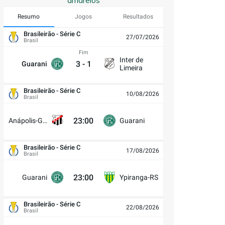
amarelos
Resumo
Jogos
Resultados
Brasileirão - Série C
27/07/2026
Brasil
Fim
Inter de
3
-
1
Guarani
Limeira
Brasileirão - Série C
10/08/2026
Brasil
23:00
Anápolis-GO
Guarani
Brasileirão - Série C
17/08/2026
Brasil
23:00
Guarani
Ypiranga-RS
Brasileirão - Série C
22/08/2026
Brasil