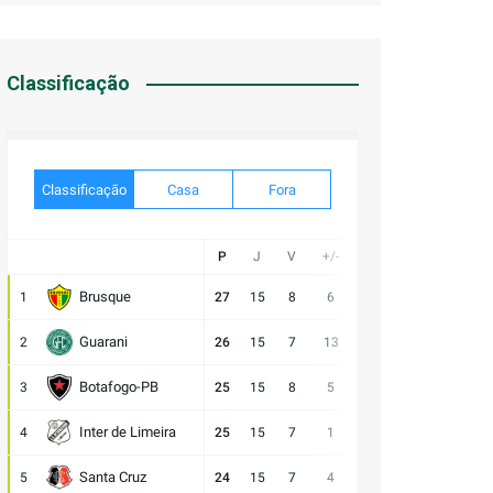
Classificação
Classificação
Casa
Fora
P
J
V
+/-
Gol
E
D
Brusque
1
27
15
8
6
21:15
3
4
V
Guarani
2
26
15
7
13
28:15
5
3
V
Botafogo-PB
3
25
15
8
5
21:16
1
6
V
Inter de Limeira
4
25
15
7
1
18:17
4
4
D
Santa Cruz
5
24
15
7
4
15:11
3
5
D