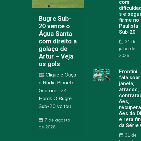
com
dificulda
s e segu
Bugre Sub-
firme no
20 vence o
Paulista
Sub-20
Água Santa
com direito a
31 de
golaço de
julho de
Artur – Veja
2026
os gols
Frontini
Clique e Ouça
fala sob
a Rádio Planeta
janela,
atrasos,
Guarani – 24
contrata
Horas O Bugre
ões,
Sub-20 voltou
recuper
ões do 
e reta fin
7 de agosto
da Série
de 2026
31 de