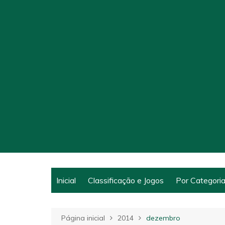
Ir
para
o
conteúdo
Inicial
Classificação e Jogos
Por Categori
Notícias
Página inicial
2014
dezembro
Categorias 