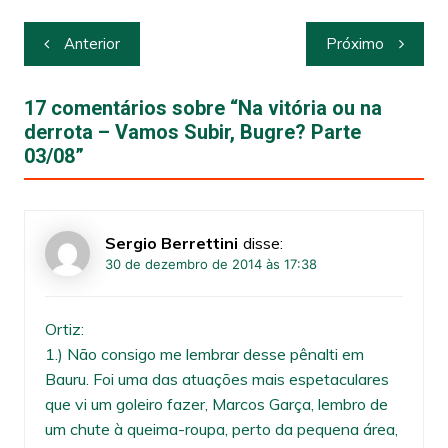
Navegação
Anterior
Próximo
de
Post
17 comentários sobre “
Na vitória ou na
derrota – Vamos Subir, Bugre? Parte
03/08
”
Sergio Berrettini
disse:
30 de dezembro de 2014 às 17:38
Ortiz:
1.) Não consigo me lembrar desse pênalti em
Bauru. Foi uma das atuações mais espetaculares
que vi um goleiro fazer, Marcos Garça, lembro de
um chute à queima-roupa, perto da pequena área,