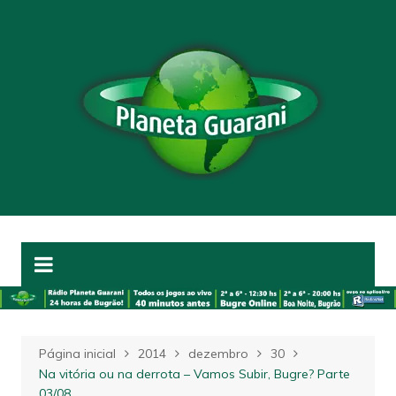
Ir
para
o
conteúdo
Página inicial
2014
dezembro
30
Na vitória ou na derrota – Vamos Subir, Bugre? Parte
03/08