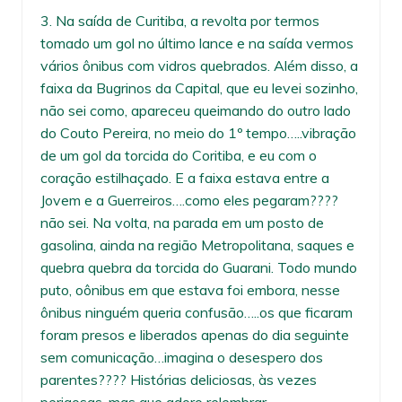
3. Na saída de Curitiba, a revolta por termos
tomado um gol no último lance e na saída vermos
vários ônibus com vidros quebrados. Além disso, a
faixa da Bugrinos da Capital, que eu levei sozinho,
não sei como, apareceu queimando do outro lado
do Couto Pereira, no meio do 1º tempo…..vibração
de um gol da torcida do Coritiba, e eu com o
coração estilhaçado. E a faixa estava entre a
Jovem e a Guerreiros….como eles pegaram????
não sei. Na volta, na parada em um posto de
gasolina, ainda na região Metropolitana, saques e
quebra quebra da torcida do Guarani. Todo mundo
puto, oônibus em que estava foi embora, nesse
ônibus ninguém queria confusão…..os que ficaram
foram presos e liberados apenas do dia seguinte
sem comunicação…imagina o desespero dos
parentes???? Histórias deliciosas, às vezes
perigosas, mas que adoro relembrar.