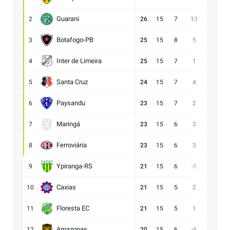
Guarani
2
26
15
7
13
28:15
Botafogo-PB
3
25
15
8
5
21:16
Inter de Limeira
4
25
15
7
1
18:17
Santa Cruz
5
24
15
7
4
15:11
Paysandu
6
23
15
7
2
23:21
Maringá
7
23
15
6
3
28:25
Ferroviária
8
23
15
6
3
15:12
Ypiranga-RS
9
21
15
6
-1
18:19
Caxias
10
21
15
5
2
14:12
Floresta EC
11
21
15
5
1
16:15
Amazonas
12
20
15
6
-5
15:20