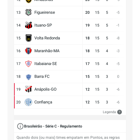
Figueirense
13
20
15
5
-5
13:18
Ituano-SP
14
19
15
5
-1
16:17
Volta Redonda
15
18
15
5
-8
11:19
Maranhão-MA
16
18
15
4
-3
11:14
Itabaiana-SE
17
17
15
4
-5
13:18
Barra FC
18
15
15
3
0
17:17
Anápolis-GO
19
12
15
3
-6
13:19
Confiança
20
12
15
3
-6
9:15
Legenda
?
Brasileirão - Série C - Regulamento
Quando dois (ou mais) times empatam em Pontos, as regras