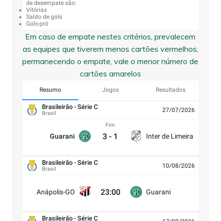
de desempate são:
Vitórias
Saldo de gols
Gols-pró
Em caso de empate nestes critérios, prevalecem
as equipes que tiverem menos cartões vermelhos,
permanecendo o empate, vale o menor número de
cartões amarelos
Resumo
Jogos
Resultados
Brasileirão - Série C
27/07/2026
Brasil
Fim
3
-
1
Guarani
Inter de Limeira
Brasileirão - Série C
10/08/2026
Brasil
23:00
Anápolis-GO
Guarani
Brasileirão - Série C