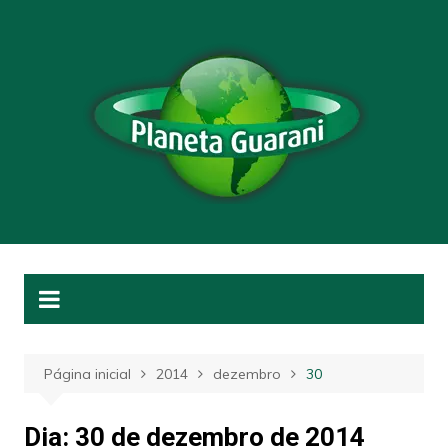
Ir
para
o
conteúdo
Página inicial
2014
dezembro
30
Dia:
30 de dezembro de 2014