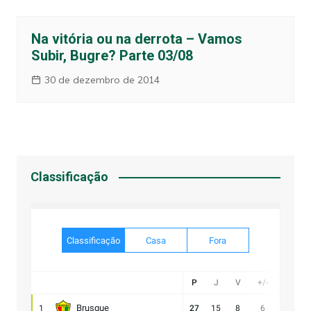
Na vitória ou na derrota – Vamos
Subir, Bugre? Parte 03/08
30 de dezembro de 2014
Classificação
Classificação
Casa
Fora
P
J
V
+/-
Gol
Brusque
1
27
15
8
6
21:15