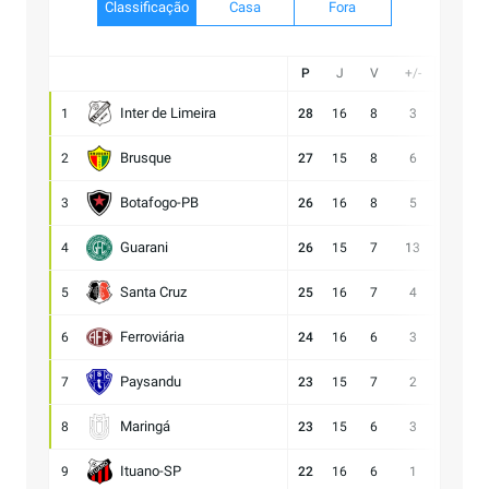
Classificação
Casa
Fora
P
J
V
+/-
Gol
Inter de Limeira
1
28
16
8
3
20:17
Brusque
2
27
15
8
6
21:15
Botafogo-PB
3
26
16
8
5
23:18
Guarani
4
26
15
7
13
28:15
Santa Cruz
5
25
16
7
4
17:13
Ferroviária
6
24
16
6
3
17:14
Paysandu
7
23
15
7
2
23:21
Maringá
8
23
15
6
3
28:25
Ituano-SP
9
22
16
6
1
18:17