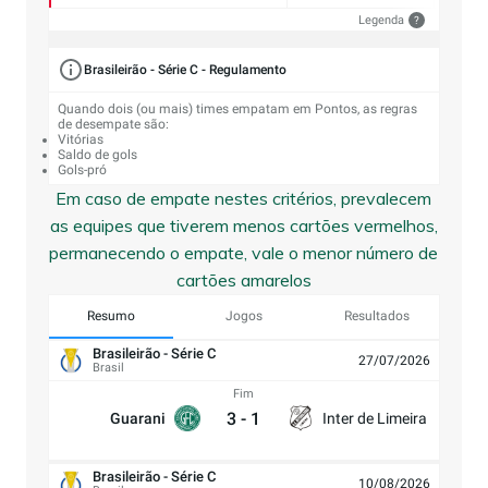
Legenda
?
Brasileirão - Série C - Regulamento
Quando dois (ou mais) times empatam em Pontos, as regras
de desempate são:
Vitórias
Saldo de gols
Gols-pró
Em caso de empate nestes critérios, prevalecem
as equipes que tiverem menos cartões vermelhos,
permanecendo o empate, vale o menor número de
cartões amarelos
Resumo
Jogos
Resultados
Brasileirão - Série C
27/07/2026
Brasil
Fim
3
-
1
Guarani
Inter de Limeira
Brasileirão - Série C
10/08/2026