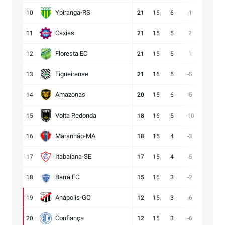
Ypiranga-RS
10
21
15
6
-1
18:19
Caxias
11
21
15
5
2
14:12
Floresta EC
12
21
15
5
1
16:15
Figueirense
13
21
16
5
-5
15:20
Amazonas
14
20
15
6
-5
15:20
Volta Redonda
15
18
16
5
-10
11:21
Maranhão-MA
16
18
15
4
-3
11:14
Itabaiana-SE
17
17
15
4
-5
13:18
Barra FC
18
15
16
3
-2
17:19
Anápolis-GO
19
12
15
3
-6
13:19
Confiança
20
12
15
3
-6
9:15