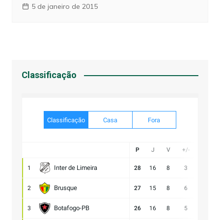
5 de janeiro de 2015
Classificação
Classificação
Casa
Fora
P
J
V
+/-
Gol
Inter de Limeira
1
28
16
8
3
20:17
Brusque
2
27
15
8
6
21:15
Botafogo-PB
3
26
16
8
5
23:18