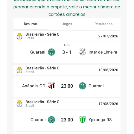
permanecendo o empate, vale o menor número de
cartões amarelos
Resumo
Jogos
Resultados
Brasileirão - Série C
27/07/2026
Brasil
Fim
3
-
1
Guarani
Inter de Limeira
Brasileirão - Série C
10/08/2026
Brasil
23:00
Anápolis-GO
Guarani
Brasileirão - Série C
17/08/2026
Brasil
23:00
Guarani
Ypiranga-RS