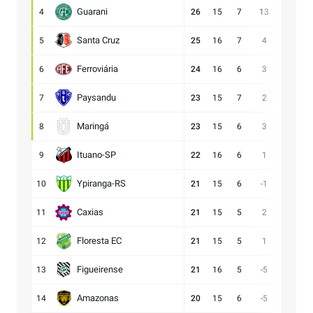
Guarani
4
26
15
7
13
28:15
Santa Cruz
5
25
16
7
4
17:13
Ferroviária
6
24
16
6
3
17:14
Paysandu
7
23
15
7
2
23:21
Maringá
8
23
15
6
3
28:25
Ituano-SP
9
22
16
6
1
18:17
Ypiranga-RS
10
21
15
6
-1
18:19
Caxias
11
21
15
5
2
14:12
Floresta EC
12
21
15
5
1
16:15
Figueirense
13
21
16
5
-5
15:20
Amazonas
14
20
15
6
-5
15:20