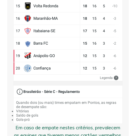
Volta Redonda
15
18
16
5
-10
11:21
Maranhão-MA
16
18
15
4
-3
11:14
Itabaiana-SE
17
17
15
4
-5
13:18
Barra FC
18
15
16
3
-2
17:19
Anápolis-GO
19
12
15
3
-6
13:19
Confiança
20
12
15
3
-6
9:15
Legenda
?
Brasileirão - Série C - Regulamento
Quando dois (ou mais) times empatam em Pontos, as regras
de desempate são:
Vitórias
Saldo de gols
Gols-pró
Em caso de empate nestes critérios, prevalecem
as equipes que tiverem menos cartões vermelhos,