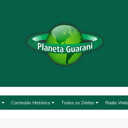
a
Conteúdo Histórico
Todos os Dérbis
Radio Web
Conteúdo Histórico
Derbys de 1912 a 1920
Clique e O
de Base
O Guarani
Derbys de 1922 a 1927
A Fundação
WhatsAp