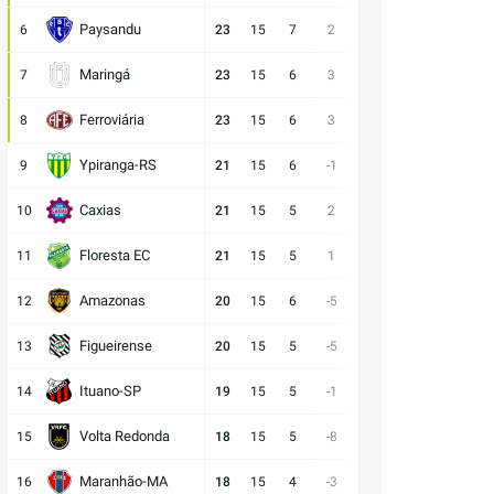
Paysandu
6
23
15
7
2
23:21
2
6
D
Maringá
7
23
15
6
3
28:25
5
4
E
Ferroviária
8
23
15
6
3
15:12
5
4
E
Ypiranga-RS
9
21
15
6
-1
18:19
3
6
V
Caxias
10
21
15
5
2
14:12
6
4
D
Floresta EC
11
21
15
5
1
16:15
6
4
E
Amazonas
12
20
15
6
-5
15:20
2
7
V
Figueirense
13
20
15
5
-5
13:18
5
5
V
Ituano-SP
14
19
15
5
-1
16:17
4
6
D
Volta Redonda
15
18
15
5
-8
11:19
3
7
D
Maranhão-MA
16
18
15
4
-3
11:14
6
5
E