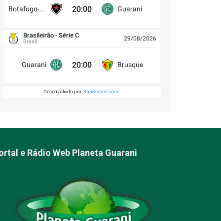
20:00
Botafogo-PB
Guarani
Brasileirão - Série C
29/08/2026
Brasil
20:00
Guarani
Brusque
Desenvolvido por
365Scores.com
ortal e Rádio Web Planeta Guarani