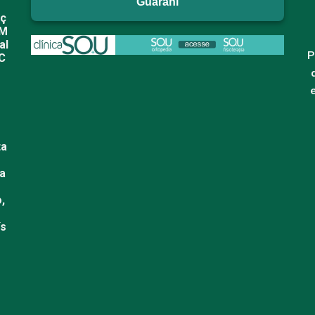
Guarani
aç
DM
al
P
 C
ta
la
,
e
ís