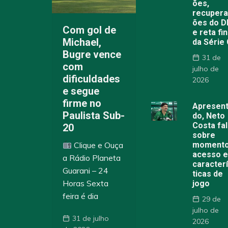
ões,
recuper
ões do 
Com gol de
e reta fin
Michael,
da Série
Bugre vence
31 de
com
julho de
dificuldades
2026
e segue
firme no
Apresen
Paulista Sub-
do, Neto
Costa fa
20
sobre
Clique e Ouça
momento
acesso 
a Rádio Planeta
caracter
Guarani – 24
ticas de
Horas Sexta
jogo
feira é dia
29 de
julho de
31 de julho
2026