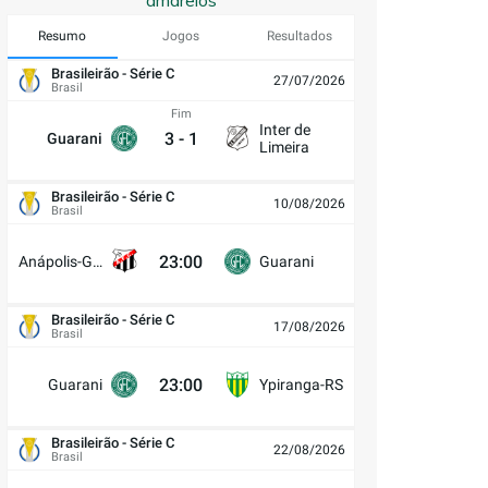
amarelos
Resumo
Jogos
Resultados
Brasileirão - Série C
27/07/2026
Brasil
Fim
Inter de
3
-
1
Guarani
Limeira
Brasileirão - Série C
10/08/2026
Brasil
23:00
Anápolis-GO
Guarani
Brasileirão - Série C
17/08/2026
Brasil
23:00
Guarani
Ypiranga-RS
Brasileirão - Série C
22/08/2026
Brasil