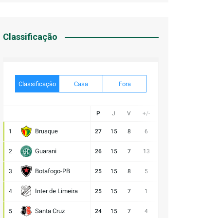
Classificação
Classificação
Casa
Fora
P
J
V
+/-
Gol
E
D
Brusque
1
27
15
8
6
21:15
3
4
V
Guarani
2
26
15
7
13
28:15
5
3
V
Botafogo-PB
3
25
15
8
5
21:16
1
6
V
Inter de Limeira
4
25
15
7
1
18:17
4
4
D
Santa Cruz
5
24
15
7
4
15:11
3
5
D