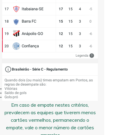
Itabaiana-SE
17
17
15
4
-5
13:18
5
6
E
Barra FC
18
15
15
3
0
17:17
6
6
D
Anápolis-GO
19
12
15
3
-6
13:19
3
9
V
Confiança
20
12
15
3
-6
9:15
3
9
E
Legenda
?
Brasileirão - Série C - Regulamento
Quando dois (ou mais) times empatam em Pontos, as
regras de desempate são:
Vitórias
Saldo de gols
Gols-pró
Em caso de empate nestes critérios,
prevalecem as equipes que tiverem menos
cartões vermelhos, permanecendo o
empate, vale o menor número de cartões