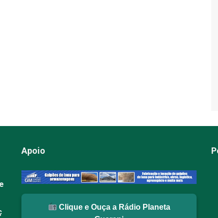
Apoio
P
re
Clique e Ouça a Rádio Planeta
ç