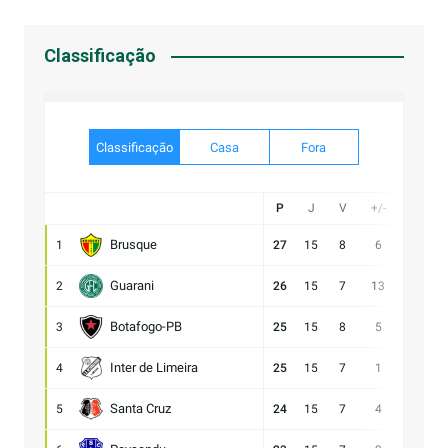
Classificação
Classificação
Casa
Fora
P
J
V
+/-
Gol
Brusque
1
27
15
8
6
21:15
Guarani
2
26
15
7
13
28:15
Botafogo-PB
3
25
15
8
5
21:16
Inter de Limeira
4
25
15
7
1
18:17
Santa Cruz
5
24
15
7
4
15:11