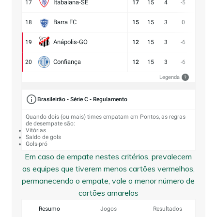
Itabaiana-SE
17
17
15
4
-5
13:18
Barra FC
18
15
15
3
0
17:17
Anápolis-GO
19
12
15
3
-6
13:19
Confiança
20
12
15
3
-6
9:15
Legenda
?
Brasileirão - Série C - Regulamento
Quando dois (ou mais) times empatam em Pontos, as regras
de desempate são:
Vitórias
Saldo de gols
Gols-pró
Em caso de empate nestes critérios, prevalecem
as equipes que tiverem menos cartões vermelhos,
permanecendo o empate, vale o menor número de
cartões amarelos
Resumo
Jogos
Resultados