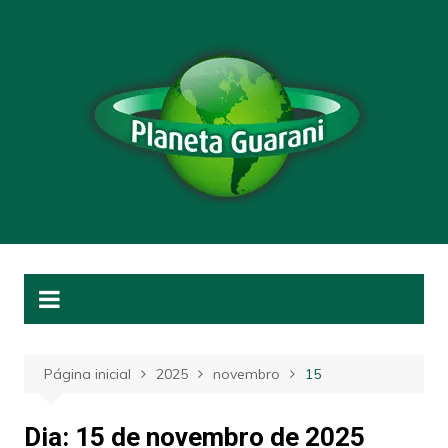
Ir
para
o
conteúdo
Página inicial
2025
novembro
15
Dia:
15 de novembro de 2025