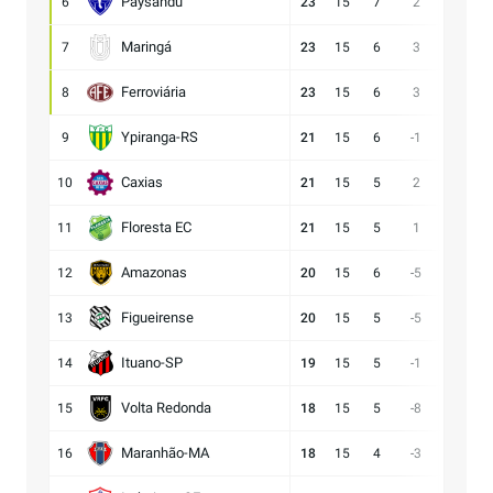
Paysandu
6
23
15
7
2
23:21
Maringá
7
23
15
6
3
28:25
Ferroviária
8
23
15
6
3
15:12
Ypiranga-RS
9
21
15
6
-1
18:19
Caxias
10
21
15
5
2
14:12
Floresta EC
11
21
15
5
1
16:15
Amazonas
12
20
15
6
-5
15:20
Figueirense
13
20
15
5
-5
13:18
Ituano-SP
14
19
15
5
-1
16:17
Volta Redonda
15
18
15
5
-8
11:19
Maranhão-MA
16
18
15
4
-3
11:14