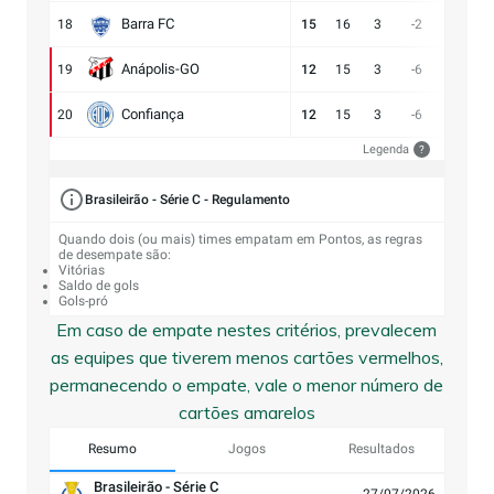
Barra FC
18
15
16
3
-2
17:19
Anápolis-GO
19
12
15
3
-6
13:19
Confiança
20
12
15
3
-6
9:15
Legenda
?
Brasileirão - Série C - Regulamento
Quando dois (ou mais) times empatam em Pontos, as regras
de desempate são:
Vitórias
Saldo de gols
Gols-pró
Em caso de empate nestes critérios, prevalecem
as equipes que tiverem menos cartões vermelhos,
permanecendo o empate, vale o menor número de
cartões amarelos
Resumo
Jogos
Resultados
Brasileirão - Série C