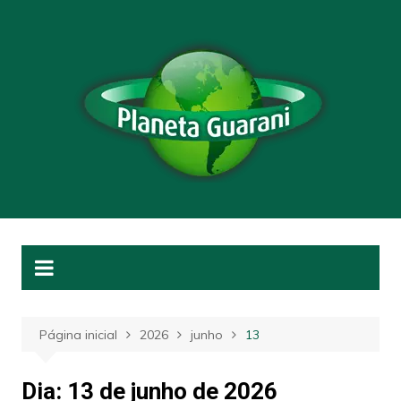
Ir
para
o
conteúdo
Página inicial
2026
junho
13
Dia:
13 de junho de 2026