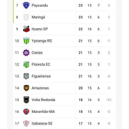
Paysandu
7
23
15
7
2
23:21
Maringá
8
23
15
6
3
28:25
Ituano-SP
9
22
16
6
1
18:17
Ypiranga-RS
10
21
15
6
-1
18:19
Caxias
11
21
15
5
2
14:12
Floresta EC
12
21
15
5
1
16:15
Figueirense
13
21
16
5
-5
15:20
Amazonas
14
20
15
6
-5
15:20
Volta Redonda
15
18
16
5
-10
11:21
Maranhão-MA
16
18
15
4
-3
11:14
Itabaiana-SE
17
17
15
4
-5
13:18