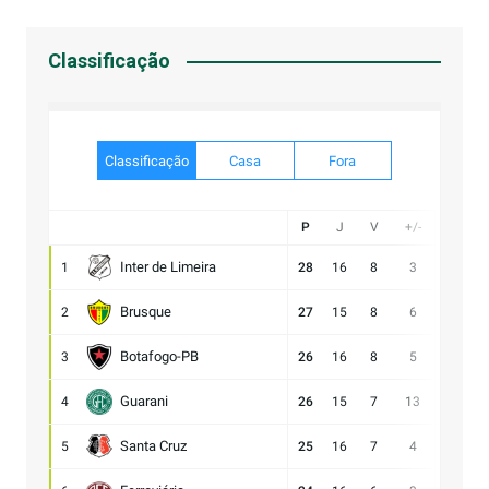
Classificação
Classificação
Casa
Fora
P
J
V
+/-
Gol
Inter de Limeira
1
28
16
8
3
20:17
Brusque
2
27
15
8
6
21:15
Botafogo-PB
3
26
16
8
5
23:18
Guarani
4
26
15
7
13
28:15
Santa Cruz
5
25
16
7
4
17:13