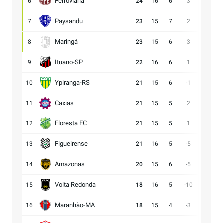
Ferroviária
6
24
16
6
3
17:14
Paysandu
7
23
15
7
2
23:21
Maringá
8
23
15
6
3
28:25
Ituano-SP
9
22
16
6
1
18:17
Ypiranga-RS
10
21
15
6
-1
18:19
Caxias
11
21
15
5
2
14:12
Floresta EC
12
21
15
5
1
16:15
Figueirense
13
21
16
5
-5
15:20
Amazonas
14
20
15
6
-5
15:20
Volta Redonda
15
18
16
5
-10
11:21
Maranhão-MA
16
18
15
4
-3
11:14