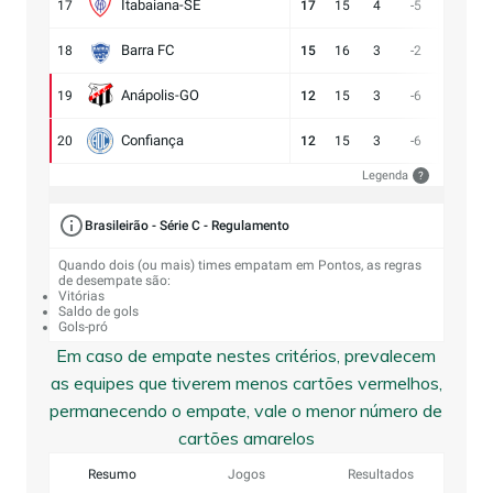
Itabaiana-SE
17
17
15
4
-5
13:18
Barra FC
18
15
16
3
-2
17:19
Anápolis-GO
19
12
15
3
-6
13:19
Confiança
20
12
15
3
-6
9:15
Legenda
?
Brasileirão - Série C - Regulamento
Quando dois (ou mais) times empatam em Pontos, as regras
de desempate são:
Vitórias
Saldo de gols
Gols-pró
Em caso de empate nestes critérios, prevalecem
as equipes que tiverem menos cartões vermelhos,
permanecendo o empate, vale o menor número de
cartões amarelos
Resumo
Jogos
Resultados