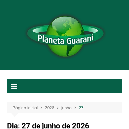
Ir
para
o
conteúdo
Página inicial
2026
junho
27
Dia:
27 de junho de 2026