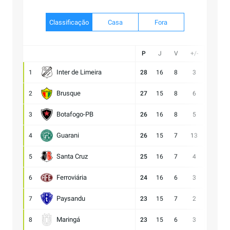
Classificação
Casa
Fora
P
J
V
+/-
Gol
Inter de Limeira
1
28
16
8
3
20:17
Brusque
2
27
15
8
6
21:15
Botafogo-PB
3
26
16
8
5
23:18
Guarani
4
26
15
7
13
28:15
Santa Cruz
5
25
16
7
4
17:13
Ferroviária
6
24
16
6
3
17:14
Paysandu
7
23
15
7
2
23:21
Maringá
8
23
15
6
3
28:25