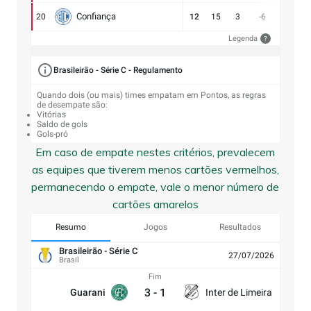
Confiança
20
12
15
3
-6
9:15
Legenda
?
Brasileirão - Série C - Regulamento
Quando dois (ou mais) times empatam em Pontos, as regras
de desempate são:
Vitórias
Saldo de gols
Gols-pró
Em caso de empate nestes critérios, prevalecem
as equipes que tiverem menos cartões vermelhos,
permanecendo o empate, vale o menor número de
cartões amarelos
Resumo
Jogos
Resultados
Brasileirão - Série C
27/07/2026
Brasil
Fim
3
-
1
Guarani
Inter de Limeira