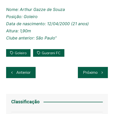
Nome: Arthur Gazze de Souza
Posição: Goleiro
Data de nascimento: 12/04/2000 (21 anos)
Altura: 1,90m
Clube anterior: São Paulo
“
Goleiro
Guarani FC
Navegação
Anterior
Próximo
de
Post
Classificação