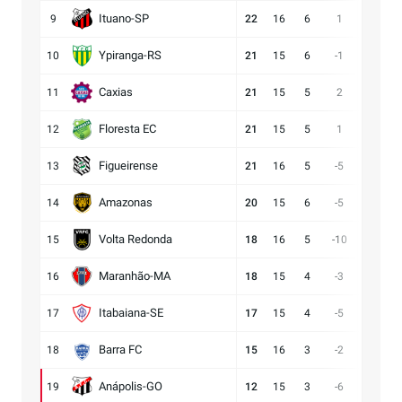
Ituano-SP
9
22
16
6
1
18:17
Ypiranga-RS
10
21
15
6
-1
18:19
Caxias
11
21
15
5
2
14:12
Floresta EC
12
21
15
5
1
16:15
Figueirense
13
21
16
5
-5
15:20
Amazonas
14
20
15
6
-5
15:20
Volta Redonda
15
18
16
5
-10
11:21
Maranhão-MA
16
18
15
4
-3
11:14
Itabaiana-SE
17
17
15
4
-5
13:18
Barra FC
18
15
16
3
-2
17:19
Anápolis-GO
19
12
15
3
-6
13:19