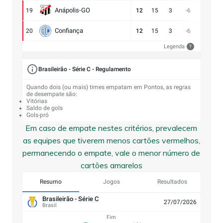
Anápolis-GO
19
12
15
3
-6
13:19
Confiança
20
12
15
3
-6
9:15
Legenda
?
Brasileirão - Série C - Regulamento
Quando dois (ou mais) times empatam em Pontos, as regras
de desempate são:
Vitórias
Saldo de gols
Gols-pró
Em caso de empate nestes critérios, prevalecem
as equipes que tiverem menos cartões vermelhos,
permanecendo o empate, vale o menor número de
cartões amarelos
Resumo
Jogos
Resultados
Brasileirão - Série C
27/07/2026
Brasil
Fim