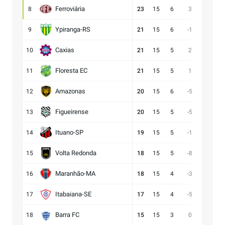
Ferroviária
8
23
15
6
3
15:12
Ypiranga-RS
9
21
15
6
-1
18:19
Caxias
10
21
15
5
2
14:12
Floresta EC
11
21
15
5
1
16:15
Amazonas
12
20
15
6
-5
15:20
Figueirense
13
20
15
5
-5
13:18
Ituano-SP
14
19
15
5
-1
16:17
Volta Redonda
15
18
15
5
-8
11:19
Maranhão-MA
16
18
15
4
-3
11:14
Itabaiana-SE
17
17
15
4
-5
13:18
Barra FC
18
15
15
3
0
17:17