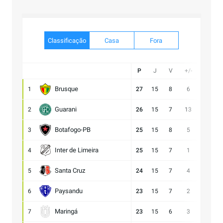
Classificação
Casa
Fora
P
J
V
+/-
Gol
Brusque
1
27
15
8
6
21:15
Guarani
2
26
15
7
13
28:15
Botafogo-PB
3
25
15
8
5
21:16
Inter de Limeira
4
25
15
7
1
18:17
Santa Cruz
5
24
15
7
4
15:11
Paysandu
6
23
15
7
2
23:21
Maringá
7
23
15
6
3
28:25