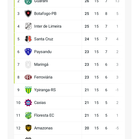
Guarani
2
26
15
7
13
28:15
Botafogo-PB
3
25
15
8
5
21:16
Inter de Limeira
4
25
15
7
1
18:17
Santa Cruz
5
24
15
7
4
15:11
Paysandu
6
23
15
7
2
23:21
Maringá
7
23
15
6
3
28:25
Ferroviária
8
23
15
6
3
15:12
Ypiranga-RS
9
21
15
6
-1
18:19
Caxias
10
21
15
5
2
14:12
Floresta EC
11
21
15
5
1
16:15
Amazonas
12
20
15
6
-5
15:20