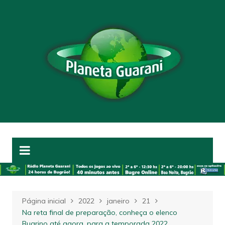
Ir
para
o
conteúdo
Página inicial
2022
janeiro
21
Na reta final de preparação, conheça o elenco
Bugrino até agora, para a temporada 2022