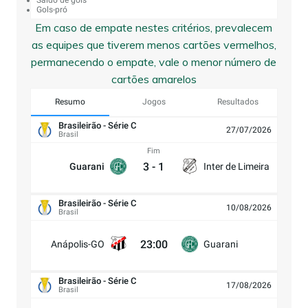
Saldo de gols
Gols-pró
Em caso de empate nestes critérios, prevalecem
as equipes que tiverem menos cartões vermelhos,
permanecendo o empate, vale o menor número de
cartões amarelos
Resumo
Jogos
Resultados
Brasileirão - Série C
27/07/2026
Brasil
Fim
3
-
1
Guarani
Inter de Limeira
Brasileirão - Série C
10/08/2026
Brasil
23:00
Anápolis-GO
Guarani
Brasileirão - Série C
17/08/2026
Brasil