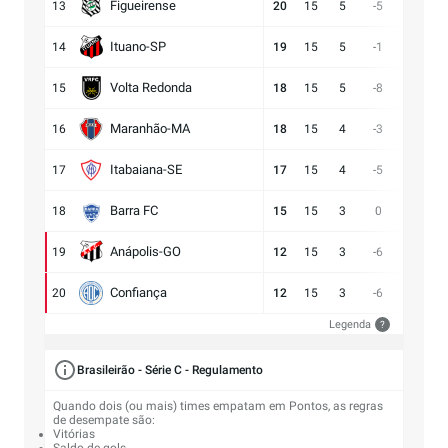
Figueirense
13
20
15
5
-5
13:18
Ituano-SP
14
19
15
5
-1
16:17
Volta Redonda
15
18
15
5
-8
11:19
Maranhão-MA
16
18
15
4
-3
11:14
Itabaiana-SE
17
17
15
4
-5
13:18
Barra FC
18
15
15
3
0
17:17
Anápolis-GO
19
12
15
3
-6
13:19
Confiança
20
12
15
3
-6
9:15
Legenda
?
Brasileirão - Série C - Regulamento
Quando dois (ou mais) times empatam em Pontos, as regras
de desempate são:
Vitórias