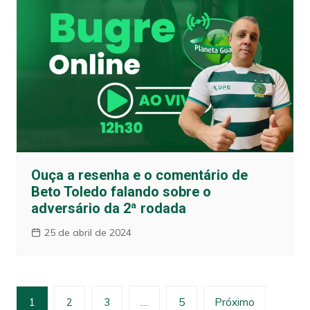
Ouça a resenha e o comentário de
Beto Toledo falando sobre o
adversário da 2ª rodada
25 de abril de 2024
Paginação
1
2
3
…
5
Próximo