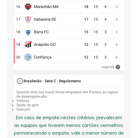
Maranhão-MA
16
18
15
4
-3
11:14
Itabaiana-SE
17
17
15
4
-5
13:18
Barra FC
18
15
15
3
0
17:17
Anápolis-GO
19
12
15
3
-6
13:19
Confiança
20
12
15
3
-6
9:15
Legenda
?
Brasileirão - Série C - Regulamento
Quando dois (ou mais) times empatam em Pontos, as regras
de desempate são:
Vitórias
Saldo de gols
Gols-pró
Em caso de empate nestes critérios, prevalecem
as equipes que tiverem menos cartões vermelhos,
permanecendo o empate, vale o menor número de