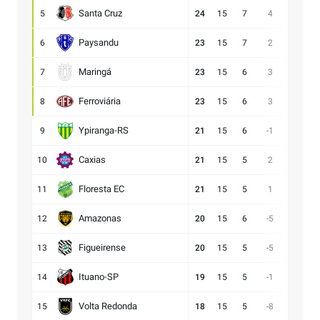
Santa Cruz
5
24
15
7
4
15:11
Paysandu
6
23
15
7
2
23:21
Maringá
7
23
15
6
3
28:25
Ferroviária
8
23
15
6
3
15:12
Ypiranga-RS
9
21
15
6
-1
18:19
Caxias
10
21
15
5
2
14:12
Floresta EC
11
21
15
5
1
16:15
Amazonas
12
20
15
6
-5
15:20
Figueirense
13
20
15
5
-5
13:18
Ituano-SP
14
19
15
5
-1
16:17
Volta Redonda
15
18
15
5
-8
11:19