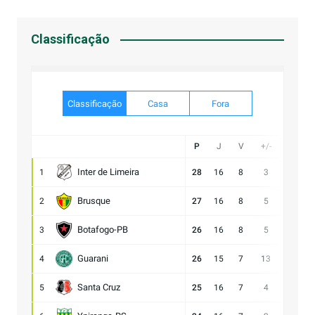
Classificação
Classificação
Casa
Fora
P
J
V
+/-
Gol
Inter de Limeira
1
28
16
8
3
20:17
Brusque
2
27
16
8
5
22:17
Botafogo-PB
3
26
16
8
5
23:18
Guarani
4
26
15
7
13
28:15
Santa Cruz
5
25
16
7
4
17:13