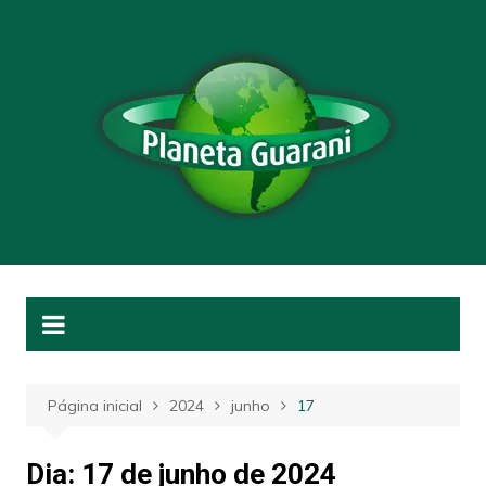
Ir
para
o
conteúdo
Página inicial
2024
junho
17
Dia:
17 de junho de 2024