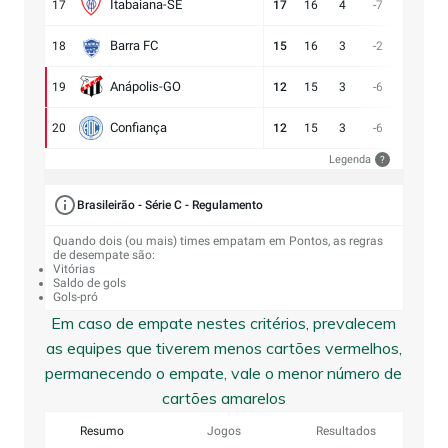
Itabaiana-SE
17
17
16
4
-7
13:20
Barra FC
18
15
16
3
-2
17:19
Anápolis-GO
19
12
15
3
-6
13:19
Confiança
20
12
15
3
-6
9:15
Legenda
?
Brasileirão - Série C - Regulamento
Quando dois (ou mais) times empatam em Pontos, as regras
de desempate são:
Vitórias
Saldo de gols
Gols-pró
Em caso de empate nestes critérios, prevalecem
as equipes que tiverem menos cartões vermelhos,
permanecendo o empate, vale o menor número de
cartões amarelos
Resumo
Jogos
Resultados