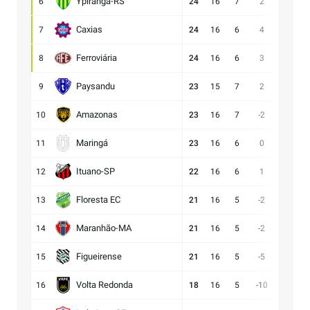
Ypiranga-RS
6
24
16
7
2
22:20
Caxias
7
24
16
6
4
16:12
Ferroviária
8
24
16
6
3
17:14
Paysandu
9
23
15
7
2
23:21
Amazonas
10
23
16
7
-2
18:20
Maringá
11
23
16
6
0
28:28
Ituano-SP
12
22
16
6
1
18:17
Floresta EC
13
21
16
5
-2
17:19
Maranhão-MA
14
21
16
5
-2
13:15
Figueirense
15
21
16
5
-5
15:20
Volta Redonda
16
18
16
5
-10
11:21