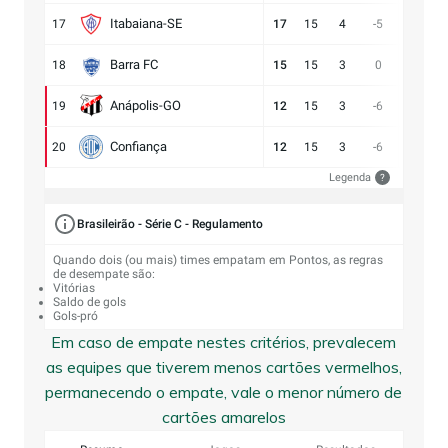
Itabaiana-SE
17
17
15
4
-5
13:18
Barra FC
18
15
15
3
0
17:17
Anápolis-GO
19
12
15
3
-6
13:19
Confiança
20
12
15
3
-6
9:15
Legenda
?
Brasileirão - Série C - Regulamento
Quando dois (ou mais) times empatam em Pontos, as regras
de desempate são:
Vitórias
Saldo de gols
Gols-pró
Em caso de empate nestes critérios, prevalecem
as equipes que tiverem menos cartões vermelhos,
permanecendo o empate, vale o menor número de
cartões amarelos