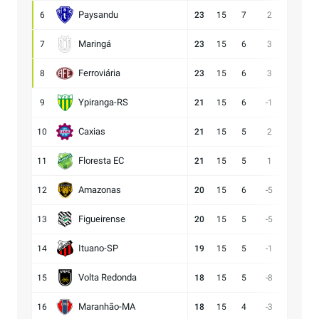
Paysandu
6
23
15
7
2
23:21
Maringá
7
23
15
6
3
28:25
Ferroviária
8
23
15
6
3
15:12
Ypiranga-RS
9
21
15
6
-1
18:19
Caxias
10
21
15
5
2
14:12
Floresta EC
11
21
15
5
1
16:15
Amazonas
12
20
15
6
-5
15:20
Figueirense
13
20
15
5
-5
13:18
Ituano-SP
14
19
15
5
-1
16:17
Volta Redonda
15
18
15
5
-8
11:19
Maranhão-MA
16
18
15
4
-3
11:14