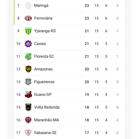
Maringá
7
23
15
6
3
28:25
Ferroviária
8
23
15
6
3
15:12
Ypiranga-RS
9
21
15
6
-1
18:19
Caxias
10
21
15
5
2
14:12
Floresta EC
11
21
15
5
1
16:15
Amazonas
12
20
15
6
-5
15:20
Figueirense
13
20
15
5
-5
13:18
Ituano-SP
14
19
15
5
-1
16:17
Volta Redonda
15
18
15
5
-8
11:19
Maranhão-MA
16
18
15
4
-3
11:14
Itabaiana-SE
17
17
15
4
-5
13:18