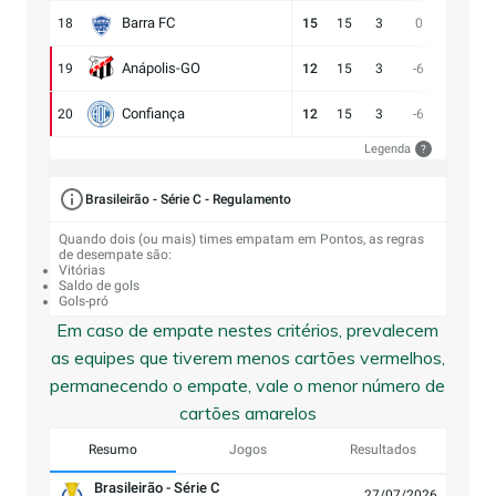
Barra FC
18
15
15
3
0
17:17
Anápolis-GO
19
12
15
3
-6
13:19
Confiança
20
12
15
3
-6
9:15
Legenda
?
Brasileirão - Série C - Regulamento
Quando dois (ou mais) times empatam em Pontos, as regras
de desempate são:
Vitórias
Saldo de gols
Gols-pró
Em caso de empate nestes critérios, prevalecem
as equipes que tiverem menos cartões vermelhos,
permanecendo o empate, vale o menor número de
cartões amarelos
Resumo
Jogos
Resultados
Brasileirão - Série C
27/07/2026