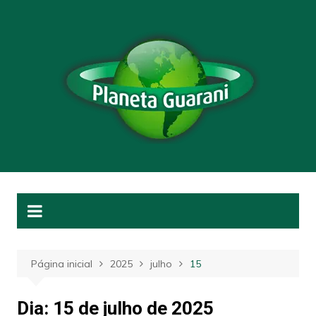
Ir
para
o
conteúdo
Página inicial
2025
julho
15
Dia:
15 de julho de 2025