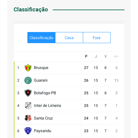
Classificação
Classificação
Casa
Fora
P
J
V
+/-
Gol
Brusque
1
27
15
8
6
21:15
Guarani
2
26
15
7
13
28:15
Botafogo-PB
3
25
15
8
5
21:16
Inter de Limeira
4
25
15
7
1
18:17
Santa Cruz
5
24
15
7
4
15:11
Paysandu
6
23
15
7
2
23:21