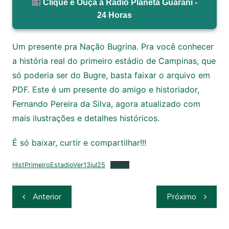
Clique e Ouça a Rádio Planeta Guarani -
24 Horas
Um presente pra Nação Bugrina. Pra você conhecer
a história real do primeiro estádio de Campinas, que
só poderia ser do Bugre, basta faixar o arquivo em
PDF. Este é um presente do amigo e historiador,
Fernando Pereira da Silva, agora atualizado com
mais ilustrações e detalhes históricos.
É só baixar, curtir e compartilhar!!!
HistPrimeiroEstadioVer13jul25
Baixar
Navegação
Anterior
Próximo
de
Post