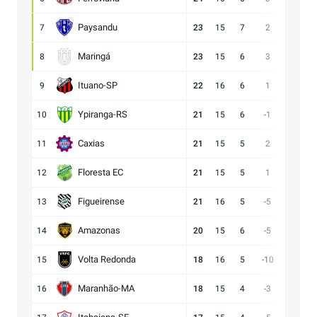
Paysandu
7
23
15
7
2
23:21
Maringá
8
23
15
6
3
28:25
Ituano-SP
9
22
16
6
1
18:17
Ypiranga-RS
10
21
15
6
-1
18:19
Caxias
11
21
15
5
2
14:12
Floresta EC
12
21
15
5
1
16:15
Figueirense
13
21
16
5
-5
15:20
Amazonas
14
20
15
6
-5
15:20
Volta Redonda
15
18
16
5
-10
11:21
Maranhão-MA
16
18
15
4
-3
11:14