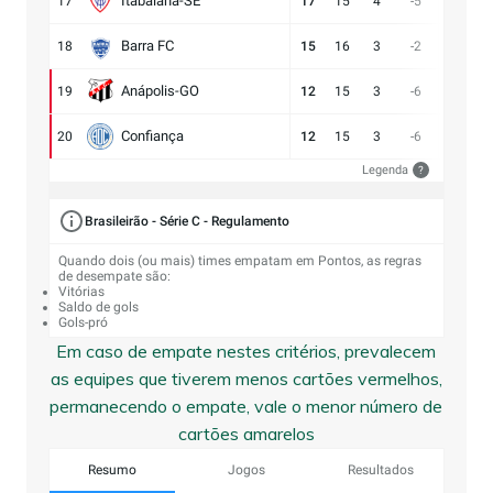
Itabaiana-SE
17
17
15
4
-5
13:18
Barra FC
18
15
16
3
-2
17:19
Anápolis-GO
19
12
15
3
-6
13:19
Confiança
20
12
15
3
-6
9:15
Legenda
?
Brasileirão - Série C - Regulamento
Quando dois (ou mais) times empatam em Pontos, as regras
de desempate são:
Vitórias
Saldo de gols
Gols-pró
Em caso de empate nestes critérios, prevalecem
as equipes que tiverem menos cartões vermelhos,
permanecendo o empate, vale o menor número de
cartões amarelos
Resumo
Jogos
Resultados