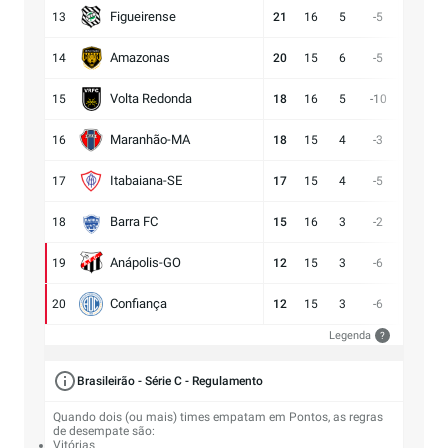
Figueirense
13
21
16
5
-5
15:20
Amazonas
14
20
15
6
-5
15:20
Volta Redonda
15
18
16
5
-10
11:21
Maranhão-MA
16
18
15
4
-3
11:14
Itabaiana-SE
17
17
15
4
-5
13:18
Barra FC
18
15
16
3
-2
17:19
Anápolis-GO
19
12
15
3
-6
13:19
Confiança
20
12
15
3
-6
9:15
Legenda
?
Brasileirão - Série C - Regulamento
Quando dois (ou mais) times empatam em Pontos, as regras
de desempate são:
Vitórias