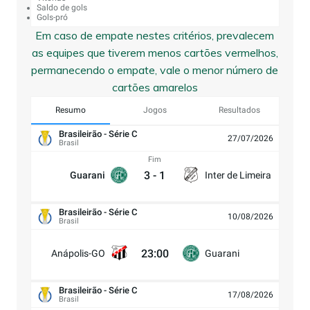
Saldo de gols
Gols-pró
Em caso de empate nestes critérios, prevalecem
as equipes que tiverem menos cartões vermelhos,
permanecendo o empate, vale o menor número de
cartões amarelos
Resumo
Jogos
Resultados
Brasileirão - Série C
27/07/2026
Brasil
Fim
3
-
1
Guarani
Inter de Limeira
Brasileirão - Série C
10/08/2026
Brasil
23:00
Anápolis-GO
Guarani
Brasileirão - Série C
17/08/2026
Brasil