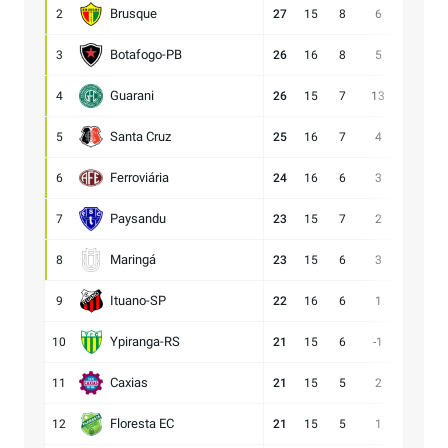
Brusque
2
27
15
8
6
21:15
Botafogo-PB
3
26
16
8
5
23:18
Guarani
4
26
15
7
13
28:15
Santa Cruz
5
25
16
7
4
17:13
Ferroviária
6
24
16
6
3
17:14
Paysandu
7
23
15
7
2
23:21
Maringá
8
23
15
6
3
28:25
Ituano-SP
9
22
16
6
1
18:17
Ypiranga-RS
10
21
15
6
-1
18:19
Caxias
11
21
15
5
2
14:12
Floresta EC
12
21
15
5
1
16:15