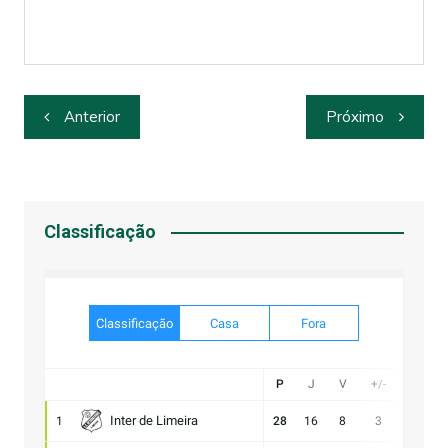
Navegação
Anterior
Próximo
de
Post
Classificação
Classificação
Casa
Fora
P
J
V
+/-
Gol
Inter de Limeira
1
28
16
8
3
20:17