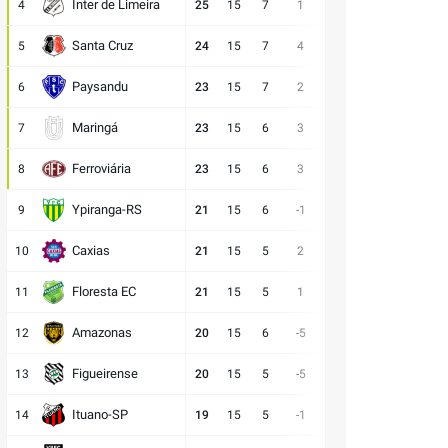
Inter de Limeira
4
25
15
7
1
18:17
4
4
D
Santa Cruz
5
24
15
7
4
15:11
3
5
D
Paysandu
6
23
15
7
2
23:21
2
6
D
Maringá
7
23
15
6
3
28:25
5
4
E
Ferroviária
8
23
15
6
3
15:12
5
4
E
Ypiranga-RS
9
21
15
6
-1
18:19
3
6
V
Caxias
10
21
15
5
2
14:12
6
4
D
Floresta EC
11
21
15
5
1
16:15
6
4
E
Amazonas
12
20
15
6
-5
15:20
2
7
V
Figueirense
13
20
15
5
-5
13:18
5
5
V
Ituano-SP
14
19
15
5
-1
16:17
4
6
D