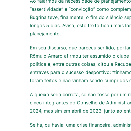
Ao falarmos da necessidade de planejament
“assertividade” e “convicção” como complemen
Bugrina teve, finalmente, o fim do silêncio 
longos 5 dias. Aviso, este texto ficou mais
planejamento.
Em seu discurso, que pareceu ser lido, porta
Rômulo Amaro afirmou ter assumido o clube e
política e, entre outras coisas, citou a Recu
entraves para o sucesso desportivo: “tínha
foram feitos e não vinham sendo cumpridos e
A queixa seria correta, se não fosse por um
cinco integrantes do Conselho de Administr
2024, mas sim em abril de 2023, junto ao en
Se há, ou havia, uma crise financeira, adminis