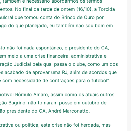
o, também é necessário abordarmos os termos
tos. No final da tarde de ontem (16/10), a Torcida
sepulcral que tomou conta do Brinco de Ouro por
 longo do que planejado, eu também não sou bom em
nto não foi nada espontâneo, o presidente do CA,
m meio a uma crise financeira, administrativa e
peração Judicial pela qual passa o clube, como um dos
mos acabado de aprovar uma RJ, além de acordos que
 com necessidade de contrações para o futebol”.
 motivo: Rômulo Amaro, assim como os atuais outros
ação Bugrino, não tomaram posse em outubro de
tão presidente do CA, André Marconatto.
trativa ou política, esta crise não foi herdada, mas