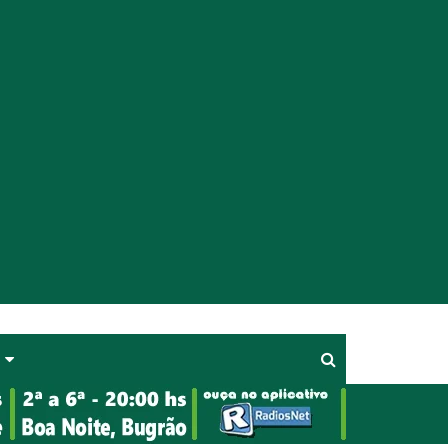
uça
p