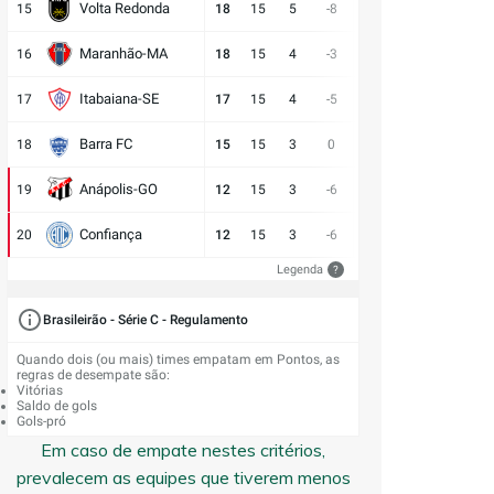
Volta Redonda
15
18
15
5
-8
11:19
3
7
D
Maranhão-MA
16
18
15
4
-3
11:14
6
5
E
Itabaiana-SE
17
17
15
4
-5
13:18
5
6
E
Barra FC
18
15
15
3
0
17:17
6
6
D
Anápolis-GO
19
12
15
3
-6
13:19
3
9
V
Confiança
20
12
15
3
-6
9:15
3
9
E
Legenda
?
Brasileirão - Série C - Regulamento
Quando dois (ou mais) times empatam em Pontos, as
regras de desempate são:
Vitórias
Saldo de gols
Gols-pró
Em caso de empate nestes critérios,
prevalecem as equipes que tiverem menos