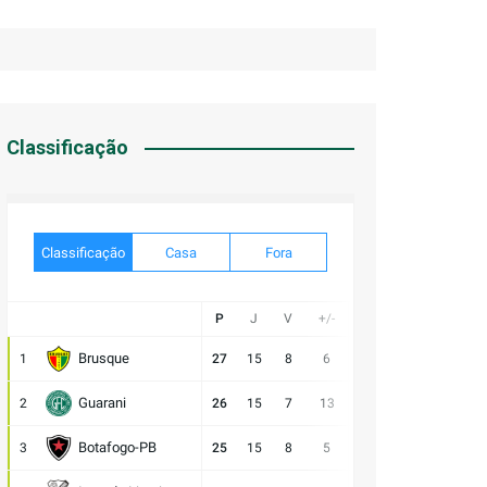
Classificação
Classificação
Casa
Fora
P
J
V
+/-
Gol
E
D
Brusque
1
27
15
8
6
21:15
3
4
V
Guarani
2
26
15
7
13
28:15
5
3
V
Botafogo-PB
3
25
15
8
5
21:16
1
6
V