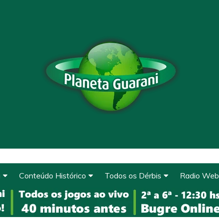
a
Conteúdo Histórico
Todos os Dérbis
Radio Web
Conteúdo Histórico
Derbys de 1912 a 1920
Clique e O
de Base
O Guarani
Derbys de 1922 a 1927
A Fundação
WhatsAp