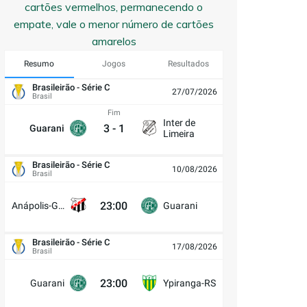
cartões vermelhos, permanecendo o
empate, vale o menor número de cartões
amarelos
Resumo
Jogos
Resultados
Brasileirão - Série C
27/07/2026
Brasil
Fim
Inter de
3
-
1
Guarani
Limeira
Brasileirão - Série C
10/08/2026
Brasil
23:00
Anápolis-GO
Guarani
Brasileirão - Série C
17/08/2026
Brasil
23:00
Guarani
Ypiranga-RS