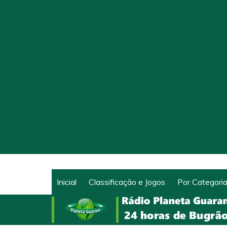
Ir
para
o
conteúdo
Inicial
Classificação e Jogos
Por Categori
Notícias
Categorias 