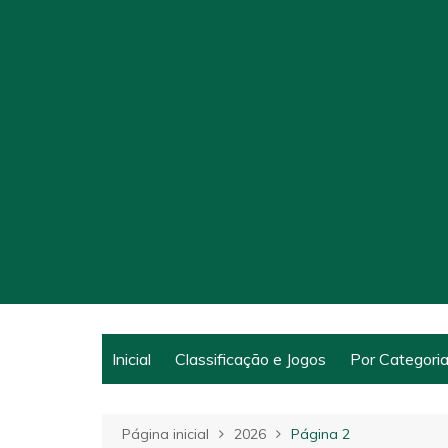
Ir
para
o
conteúdo
Inicial
Classificação e Jogos
Por Categori
Notícias
Página inicial
2026
Página 2
Categorias 