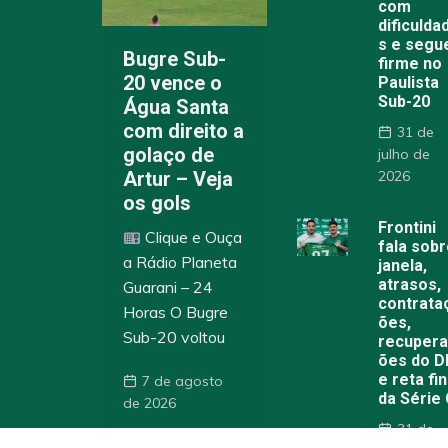
com
dificulda
s e segu
Bugre Sub-
firme no
20 vence o
Paulista
Sub-20
Água Santa
com direito a
31 de
golaço de
julho de
Artur – Veja
2026
os gols
Frontini
Clique e Ouça
fala sob
a Rádio Planeta
janela,
atrasos,
Guarani – 24
contrata
Horas O Bugre
ões,
Sub-20 voltou
recuper
ões do 
e reta fin
7 de agosto
da Série
de 2026
31 de