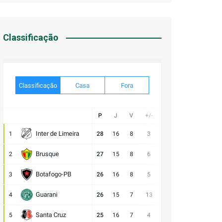
Classificação
Classificação
Casa
Fora
P
J
V
+/-
Gol
E
D
Inter de Limeira
1
28
16
8
3
20:17
4
4
V
Brusque
2
27
15
8
6
21:15
3
4
V
Botafogo-PB
3
26
16
8
5
23:18
2
6
E
Guarani
4
26
15
7
13
28:15
5
3
V
Santa Cruz
5
25
16
7
4
17:13
4
5
E