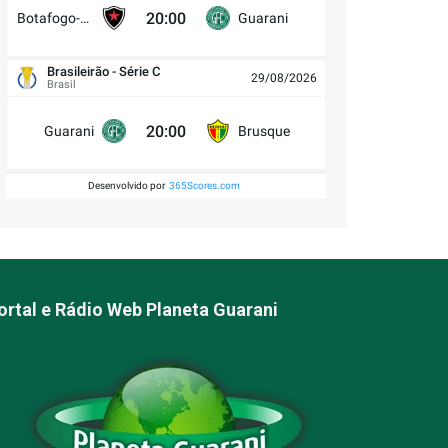
20:00
Botafogo-PB
Guarani
Brasileirão - Série C
29/08/2026
Brasil
20:00
Guarani
Brusque
Desenvolvido por
365Scores.com
ortal e Rádio Web Planeta Guarani