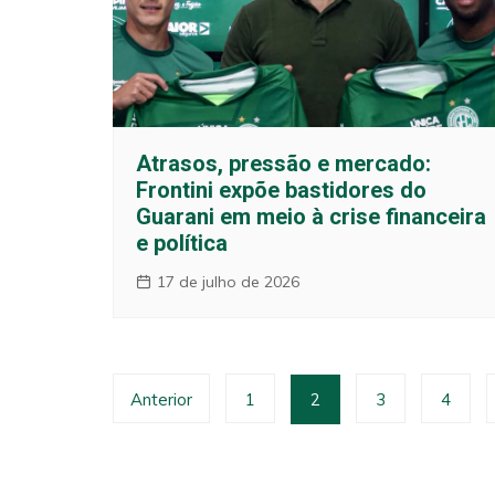
Atrasos, pressão e mercado:
Frontini expõe bastidores do
Guarani em meio à crise financeira
e política
17 de julho de 2026
Paginação
Anterior
1
2
3
4
de
posts