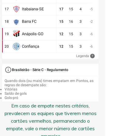
Itabaiana-SE
17
17
15
4
-5
13:18
5
6
E
Barra FC
18
15
16
3
-2
17:19
6
7
D
Anápolis-GO
19
12
15
3
-6
13:19
3
9
V
Confiança
20
12
15
3
-6
9:15
3
9
E
Legenda
?
Brasileirão - Série C - Regulamento
Quando dois (ou mais) times empatam em Pontos, as
regras de desempate são:
Vitórias
Saldo de gols
Gols-pró
Em caso de empate nestes critérios,
prevalecem as equipes que tiverem menos
cartões vermelhos, permanecendo o
empate, vale o menor número de cartões