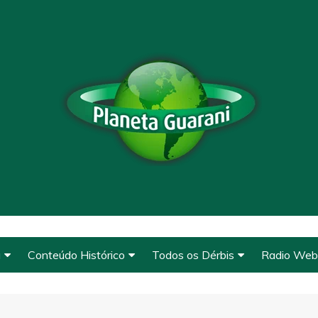
a
Conteúdo Histórico
Todos os Dérbis
Radio Web
Conteúdo Histórico
Derbys de 1912 a 1920
Clique e O
de Base
O Guarani
Derbys de 1922 a 1927
A Fundação
WhatsAp