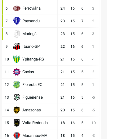
Ferroviária
6
24
16
6
3
17:14
6
4
E
Paysandu
7
23
15
7
2
23:21
2
6
D
Maringá
8
23
15
6
3
28:25
5
4
E
Ituano-SP
9
22
16
6
1
18:17
4
6
V
Ypiranga-RS
10
21
15
6
-1
18:19
3
6
V
Caxias
11
21
15
5
2
14:12
6
4
D
Floresta EC
12
21
15
5
1
16:15
6
4
E
Figueirense
13
21
16
5
-5
15:20
6
5
E
Amazonas
14
20
15
6
-5
15:20
2
7
V
Volta Redonda
15
18
16
5
-10
11:21
3
8
D
Maranhão-MA
16
18
15
4
-3
11:14
6
5
E