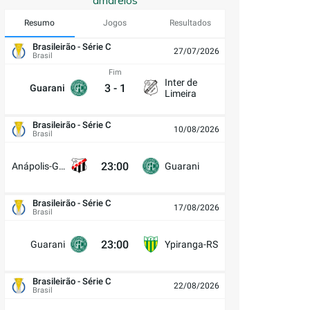
amarelos
Resumo
Jogos
Resultados
Brasileirão - Série C
27/07/2026
Brasil
Fim
Inter de
3
-
1
Guarani
Limeira
Brasileirão - Série C
10/08/2026
Brasil
23:00
Anápolis-GO
Guarani
Brasileirão - Série C
17/08/2026
Brasil
23:00
Guarani
Ypiranga-RS
Brasileirão - Série C
22/08/2026
Brasil