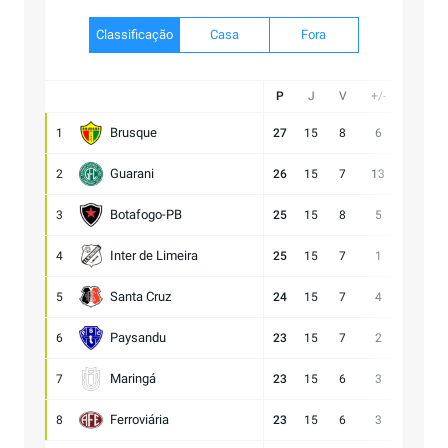
Classificação
Casa
Fora
P
J
V
+/-
Gol
Brusque
1
27
15
8
6
21:15
Guarani
2
26
15
7
13
28:15
Botafogo-PB
3
25
15
8
5
21:16
Inter de Limeira
4
25
15
7
1
18:17
Santa Cruz
5
24
15
7
4
15:11
Paysandu
6
23
15
7
2
23:21
Maringá
7
23
15
6
3
28:25
Ferroviária
8
23
15
6
3
15:12