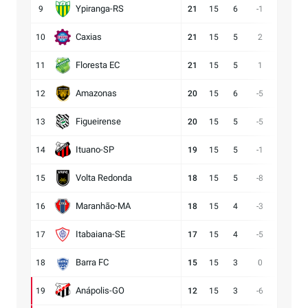
Ypiranga-RS
9
21
15
6
-1
18:19
Caxias
10
21
15
5
2
14:12
Floresta EC
11
21
15
5
1
16:15
Amazonas
12
20
15
6
-5
15:20
Figueirense
13
20
15
5
-5
13:18
Ituano-SP
14
19
15
5
-1
16:17
Volta Redonda
15
18
15
5
-8
11:19
Maranhão-MA
16
18
15
4
-3
11:14
Itabaiana-SE
17
17
15
4
-5
13:18
Barra FC
18
15
15
3
0
17:17
Anápolis-GO
19
12
15
3
-6
13:19