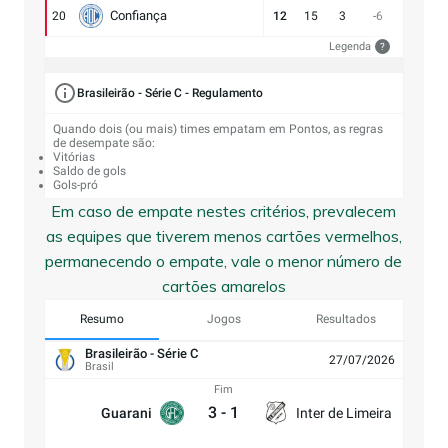
Confiança
20
12
15
3
-6
9:15
Legenda
?
Brasileirão - Série C - Regulamento
Quando dois (ou mais) times empatam em Pontos, as regras
de desempate são:
Vitórias
Saldo de gols
Gols-pró
Em caso de empate nestes critérios, prevalecem
as equipes que tiverem menos cartões vermelhos,
permanecendo o empate, vale o menor número de
cartões amarelos
Resumo
Jogos
Resultados
Brasileirão - Série C
27/07/2026
Brasil
Fim
3
-
1
Guarani
Inter de Limeira