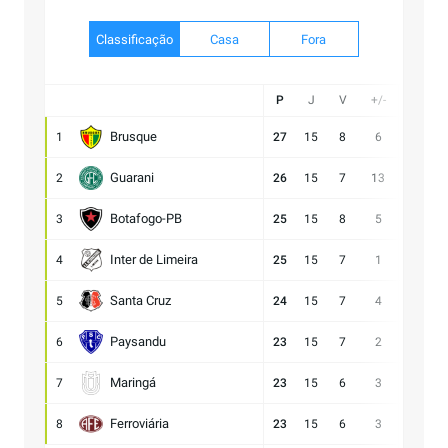
Classificação
Casa
Fora
P
J
V
+/-
Gol
Brusque
1
27
15
8
6
21:15
Guarani
2
26
15
7
13
28:15
Botafogo-PB
3
25
15
8
5
21:16
Inter de Limeira
4
25
15
7
1
18:17
Santa Cruz
5
24
15
7
4
15:11
Paysandu
6
23
15
7
2
23:21
Maringá
7
23
15
6
3
28:25
Ferroviária
8
23
15
6
3
15:12