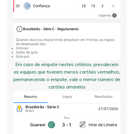
Confiança
20
12
15
3
-6
9:15
Legenda
?
Brasileirão - Série C - Regulamento
Quando dois (ou mais) times empatam em Pontos, as regras
de desempate são:
Vitórias
Saldo de gols
Gols-pró
Em caso de empate nestes critérios, prevalecem
as equipes que tiverem menos cartões vermelhos,
permanecendo o empate, vale o menor número de
cartões amarelos
Resumo
Jogos
Resultados
Brasileirão - Série C
27/07/2026
Brasil
Fim
3
-
1
Guarani
Inter de Limeira