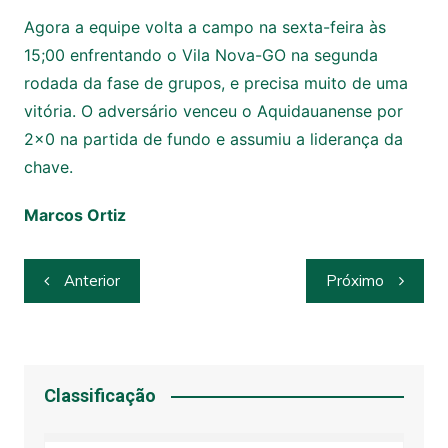
Agora a equipe volta a campo na sexta-feira às
15;00 enfrentando o Vila Nova-GO na segunda
rodada da fase de grupos, e precisa muito de uma
vitória. O adversário venceu o Aquidauanense por
2×0 na partida de fundo e assumiu a liderança da
chave.
Marcos Ortiz
Navegação
Anterior
Próximo
de
Post
Classificação