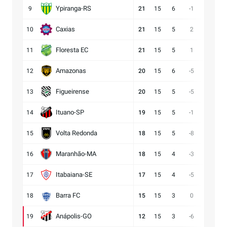
Ypiranga-RS
9
21
15
6
-1
18:19
Caxias
10
21
15
5
2
14:12
Floresta EC
11
21
15
5
1
16:15
Amazonas
12
20
15
6
-5
15:20
Figueirense
13
20
15
5
-5
13:18
Ituano-SP
14
19
15
5
-1
16:17
Volta Redonda
15
18
15
5
-8
11:19
Maranhão-MA
16
18
15
4
-3
11:14
Itabaiana-SE
17
17
15
4
-5
13:18
Barra FC
18
15
15
3
0
17:17
Anápolis-GO
19
12
15
3
-6
13:19