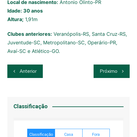
Local de nascimento:
Antonio Olinto-PR
Idade: 30 anos
Altura;
1,91m
Clubes anteriores:
Veranópolis-RS, Santa Cruz-RS,
Juventude-SC, Metropolitano-SC, Operário-PR,
Avaí-SC e Atlético-GO.
Navegação
Anterior
Próximo
de
Post
Classificação
Classificação
Casa
Fora