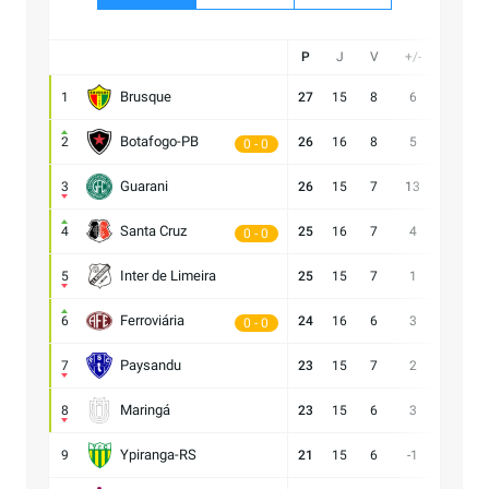
P
J
V
+/-
Gol
Brusque
1
27
15
8
6
21:15
Botafogo-PB
2
26
16
8
5
21:16
0 - 0
Guarani
3
26
15
7
13
28:15
Santa Cruz
4
25
16
7
4
15:11
0 - 0
Inter de Limeira
5
25
15
7
1
18:17
Ferroviária
6
24
16
6
3
15:12
0 - 0
Paysandu
7
23
15
7
2
23:21
Maringá
8
23
15
6
3
28:25
Ypiranga-RS
9
21
15
6
-1
18:19