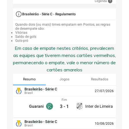
Legenda
?
Brasileirão - Série C - Regulamento
Quando dois (ou mais) times empatam em Pontos, as regras
de desempate são:
Vitórias
Saldo de gols
Gols-pró
Em caso de empate nestes critérios, prevalecem
as equipes que tiverem menos cartões vermelhos,
permanecendo o empate, vale o menor número de
cartões amarelos
Resumo
Jogos
Resultados
Brasileirão - Série C
27/07/2026
Brasil
Fim
3
-
1
Guarani
Inter de Limeira
Brasileirão - Série C
10/08/2026
Brasil