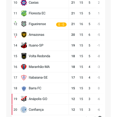
Caxias
10
21
15
5
2
14:12
Floresta EC
11
21
15
5
1
16:15
Figueirense
12
21
16
5
-5
13:18
0 - 0
Amazonas
13
20
15
6
-5
15:20
Ituano-SP
14
19
15
5
-1
16:17
Volta Redonda
15
18
15
5
-8
11:19
Maranhão-MA
16
18
15
4
-3
11:14
Itabaiana-SE
17
17
15
4
-5
13:18
Barra FC
18
15
15
3
0
17:17
Anápolis-GO
19
12
15
3
-6
13:19
Confiança
20
12
15
3
-6
9:15