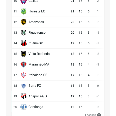
Caxias
10
21
15
5
2
14:12
Floresta EC
11
21
15
5
1
16:15
Amazonas
12
20
15
6
-5
15:20
Figueirense
13
20
15
5
-5
13:18
Ituano-SP
14
19
15
5
-1
16:17
Volta Redonda
15
18
15
5
-8
11:19
Maranhão-MA
16
18
15
4
-3
11:14
Itabaiana-SE
17
17
15
4
-5
13:18
Barra FC
18
15
15
3
0
17:17
Anápolis-GO
19
12
15
3
-6
13:19
Confiança
20
12
15
3
-6
9:15
Legenda
?