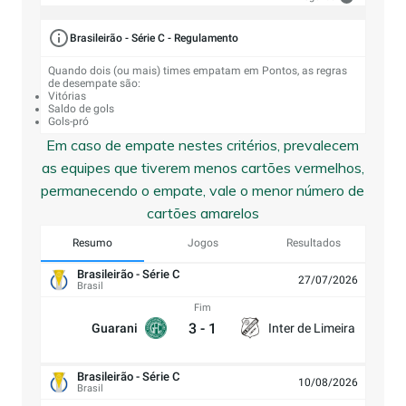
Brasileirão - Série C - Regulamento
Quando dois (ou mais) times empatam em Pontos, as regras
de desempate são:
Vitórias
Saldo de gols
Gols-pró
Em caso de empate nestes critérios, prevalecem
as equipes que tiverem menos cartões vermelhos,
permanecendo o empate, vale o menor número de
cartões amarelos
Resumo
Jogos
Resultados
Brasileirão - Série C
27/07/2026
Brasil
Fim
3
-
1
Guarani
Inter de Limeira
Brasileirão - Série C
10/08/2026
Brasil