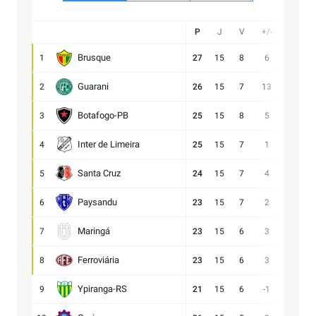
P
J
V
+/-
Gol
Brusque
1
27
15
8
6
21:15
Guarani
2
26
15
7
13
28:15
Botafogo-PB
3
25
15
8
5
21:16
Inter de Limeira
4
25
15
7
1
18:17
Santa Cruz
5
24
15
7
4
15:11
Paysandu
6
23
15
7
2
23:21
Maringá
7
23
15
6
3
28:25
Ferroviária
8
23
15
6
3
15:12
Ypiranga-RS
9
21
15
6
-1
18:19