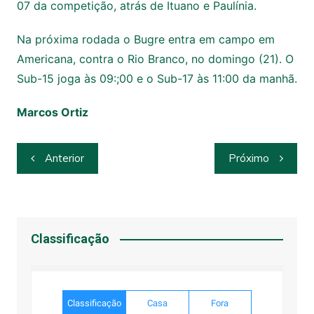
07 da competição, atrás de Ituano e Paulínia.
Na próxima rodada o Bugre entra em campo em
Americana, contra o Rio Branco, no domingo (21). O
Sub-15 joga às 09:;00 e o Sub-17 às 11:00 da manhã.
Marcos Ortiz
Navegação
Anterior
Próximo
de
Post
Classificação
Classificação
Casa
Fora