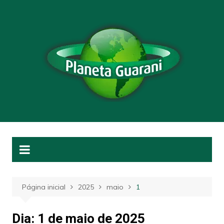
Ir
para
o
conteúdo
Página inicial
2025
maio
1
Dia:
1 de maio de 2025