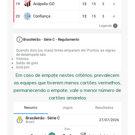
Anápolis-GO
19
12
15
3
-6
13:19
Confiança
20
12
15
3
-6
9:15
Legenda
?
Brasileirão - Série C - Regulamento
Quando dois (ou mais) times empatam em Pontos, as regras
de desempate são:
Vitórias
Saldo de gols
Gols-pró
Em caso de empate nestes critérios, prevalecem
as equipes que tiverem menos cartões vermelhos,
permanecendo o empate, vale o menor número de
cartões amarelos
Resumo
Jogos
Resultados
Brasileirão - Série C
27/07/2026
Brasil
Fim