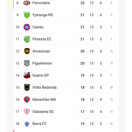
Ferroviária
8
23
15
6
3
15:12
Ypiranga-RS
9
21
15
6
-1
18:19
Caxias
10
21
15
5
2
14:12
Floresta EC
11
21
15
5
1
16:15
Amazonas
12
20
15
6
-5
15:20
Figueirense
13
20
15
5
-5
13:18
Ituano-SP
14
19
15
5
-1
16:17
Volta Redonda
15
18
15
5
-8
11:19
Maranhão-MA
16
18
15
4
-3
11:14
Itabaiana-SE
17
17
15
4
-5
13:18
Barra FC
18
15
15
3
0
17:17