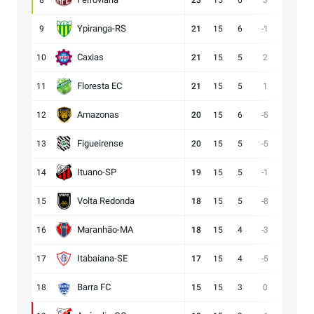
8
23
15
6
3
15:12
Ypiranga-RS
9
21
15
6
-1
18:19
Caxias
10
21
15
5
2
14:12
Floresta EC
11
21
15
5
1
16:15
Amazonas
12
20
15
6
-5
15:20
Figueirense
13
20
15
5
-5
13:18
Ituano-SP
14
19
15
5
-1
16:17
Volta Redonda
15
18
15
5
-8
11:19
Maranhão-MA
16
18
15
4
-3
11:14
Itabaiana-SE
17
17
15
4
-5
13:18
Barra FC
18
15
15
3
0
17:17