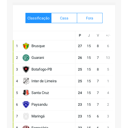
Classificação
Casa
Fora
P
J
V
+/-
Gol
Brusque
1
27
15
8
6
21:15
Guarani
2
26
15
7
13
28:15
Botafogo-PB
3
25
15
8
5
21:16
Inter de Limeira
4
25
15
7
1
18:17
Santa Cruz
5
24
15
7
4
15:11
Paysandu
6
23
15
7
2
23:21
Maringá
7
23
15
6
3
28:25
Ferroviária