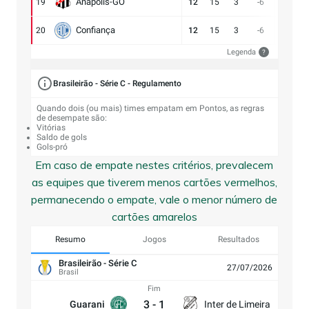
Anápolis-GO
19
12
15
3
-6
13:19
Confiança
20
12
15
3
-6
9:15
Legenda
?
Brasileirão - Série C - Regulamento
Quando dois (ou mais) times empatam em Pontos, as regras
de desempate são:
Vitórias
Saldo de gols
Gols-pró
Em caso de empate nestes critérios, prevalecem
as equipes que tiverem menos cartões vermelhos,
permanecendo o empate, vale o menor número de
cartões amarelos
Resumo
Jogos
Resultados
Brasileirão - Série C
27/07/2026
Brasil
Fim
3
-
1
Guarani
Inter de Limeira