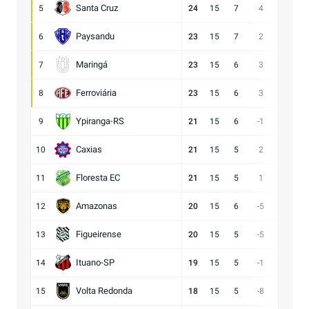
Santa Cruz
5
24
15
7
4
15:11
Paysandu
6
23
15
7
2
23:21
Maringá
7
23
15
6
3
28:25
Ferroviária
8
23
15
6
3
15:12
Ypiranga-RS
9
21
15
6
-1
18:19
Caxias
10
21
15
5
2
14:12
Floresta EC
11
21
15
5
1
16:15
Amazonas
12
20
15
6
-5
15:20
Figueirense
13
20
15
5
-5
13:18
Ituano-SP
14
19
15
5
-1
16:17
Volta Redonda
15
18
15
5
-8
11:19