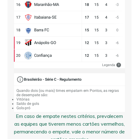
Maranhão-MA
16
18
15
4
-3
11:14
Itabaiana-SE
17
17
15
4
-5
13:18
Barra FC
18
15
15
3
0
17:17
Anápolis-GO
19
12
15
3
-6
13:19
Confiança
20
12
15
3
-6
9:15
Legenda
?
Brasileirão - Série C - Regulamento
Quando dois (ou mais) times empatam em Pontos, as regras
de desempate são:
Vitórias
Saldo de gols
Gols-pró
Em caso de empate nestes critérios, prevalecem
as equipes que tiverem menos cartões vermelhos,
permanecendo o empate, vale o menor número de