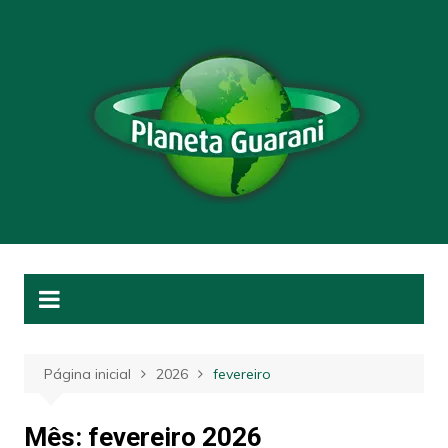
Ir
para
o
conteúdo
Página inicial
2026
fevereiro
Mês:
fevereiro 2026