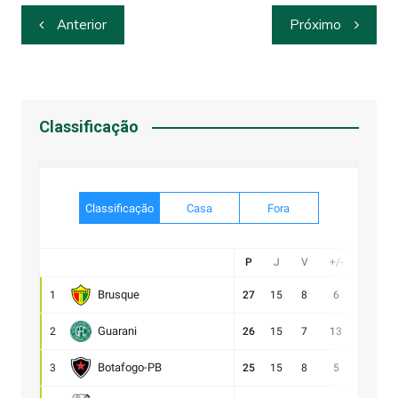
Navegação
Anterior
Próximo
de
Post
Classificação
Classificação
Casa
Fora
P
J
V
+/-
Gol
Brusque
1
27
15
8
6
21:15
Guarani
2
26
15
7
13
28:15
Botafogo-PB
3
25
15
8
5
21:16