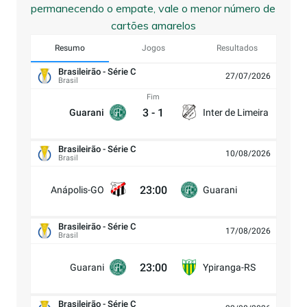
permanecendo o empate, vale o menor número de
cartões amarelos
Resumo
Jogos
Resultados
Brasileirão - Série C
27/07/2026
Brasil
Fim
3
-
1
Guarani
Inter de Limeira
Brasileirão - Série C
10/08/2026
Brasil
23:00
Anápolis-GO
Guarani
Brasileirão - Série C
17/08/2026
Brasil
23:00
Guarani
Ypiranga-RS
Brasileirão - Série C