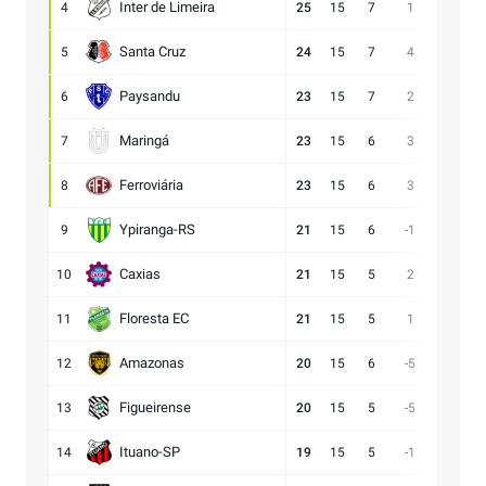
Inter de Limeira
4
25
15
7
1
18:17
Santa Cruz
5
24
15
7
4
15:11
Paysandu
6
23
15
7
2
23:21
Maringá
7
23
15
6
3
28:25
Ferroviária
8
23
15
6
3
15:12
Ypiranga-RS
9
21
15
6
-1
18:19
Caxias
10
21
15
5
2
14:12
Floresta EC
11
21
15
5
1
16:15
Amazonas
12
20
15
6
-5
15:20
Figueirense
13
20
15
5
-5
13:18
Ituano-SP
14
19
15
5
-1
16:17