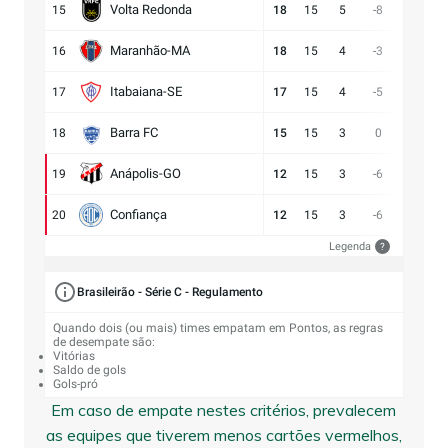
Volta Redonda
15
18
15
5
-8
11:19
Maranhão-MA
16
18
15
4
-3
11:14
Itabaiana-SE
17
17
15
4
-5
13:18
Barra FC
18
15
15
3
0
17:17
Anápolis-GO
19
12
15
3
-6
13:19
Confiança
20
12
15
3
-6
9:15
Legenda
?
Brasileirão - Série C - Regulamento
Quando dois (ou mais) times empatam em Pontos, as regras
de desempate são:
Vitórias
Saldo de gols
Gols-pró
Em caso de empate nestes critérios, prevalecem
as equipes que tiverem menos cartões vermelhos,