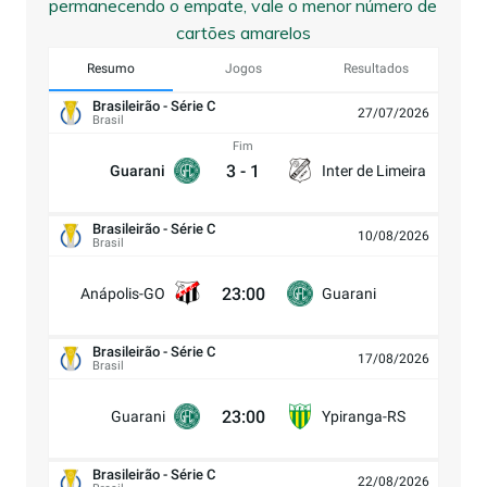
permanecendo o empate, vale o menor número de
cartões amarelos
Resumo
Jogos
Resultados
Brasileirão - Série C
27/07/2026
Brasil
Fim
3
-
1
Guarani
Inter de Limeira
Brasileirão - Série C
10/08/2026
Brasil
23:00
Anápolis-GO
Guarani
Brasileirão - Série C
17/08/2026
Brasil
23:00
Guarani
Ypiranga-RS
Brasileirão - Série C
22/08/2026