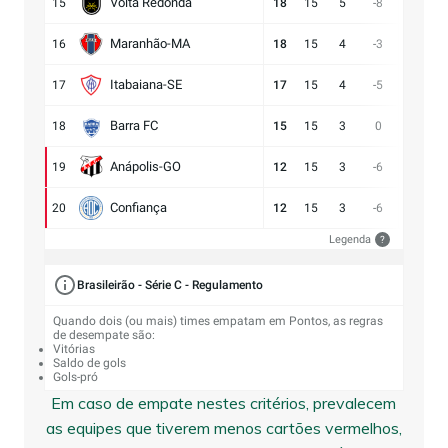
Volta Redonda
15
18
15
5
-8
11:19
Maranhão-MA
16
18
15
4
-3
11:14
Itabaiana-SE
17
17
15
4
-5
13:18
Barra FC
18
15
15
3
0
17:17
Anápolis-GO
19
12
15
3
-6
13:19
Confiança
20
12
15
3
-6
9:15
Legenda
?
Brasileirão - Série C - Regulamento
Quando dois (ou mais) times empatam em Pontos, as regras
de desempate são:
Vitórias
Saldo de gols
Gols-pró
Em caso de empate nestes critérios, prevalecem
as equipes que tiverem menos cartões vermelhos,