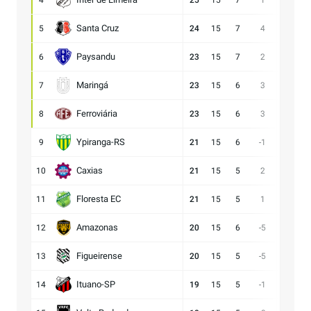
4
25
15
7
1
18:17
Santa Cruz
5
24
15
7
4
15:11
Paysandu
6
23
15
7
2
23:21
Maringá
7
23
15
6
3
28:25
Ferroviária
8
23
15
6
3
15:12
Ypiranga-RS
9
21
15
6
-1
18:19
Caxias
10
21
15
5
2
14:12
Floresta EC
11
21
15
5
1
16:15
Amazonas
12
20
15
6
-5
15:20
Figueirense
13
20
15
5
-5
13:18
Ituano-SP
14
19
15
5
-1
16:17