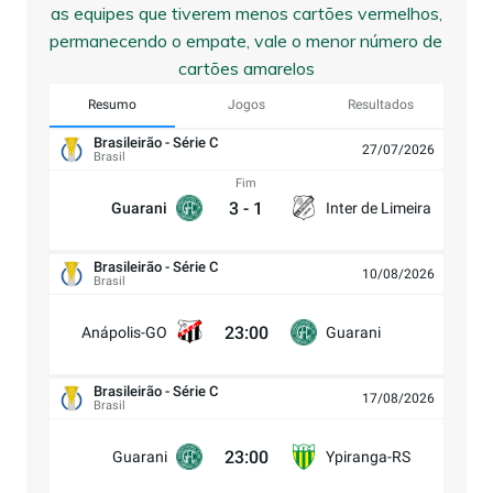
as equipes que tiverem menos cartões vermelhos,
permanecendo o empate, vale o menor número de
cartões amarelos
Resumo
Jogos
Resultados
Brasileirão - Série C
27/07/2026
Brasil
Fim
3
-
1
Guarani
Inter de Limeira
Brasileirão - Série C
10/08/2026
Brasil
23:00
Anápolis-GO
Guarani
Brasileirão - Série C
17/08/2026
Brasil
23:00
Guarani
Ypiranga-RS