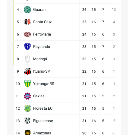
Guarani
4
26
15
7
13
28:15
Santa Cruz
5
25
16
7
4
17:13
Ferroviária
6
24
16
6
3
17:14
Paysandu
7
23
15
7
2
23:21
Maringá
8
23
15
6
3
28:25
Ituano-SP
9
22
16
6
1
18:17
Ypiranga-RS
10
21
15
6
-1
18:19
Caxias
11
21
15
5
2
14:12
Floresta EC
12
21
15
5
1
16:15
Figueirense
13
21
16
5
-5
15:20
Amazonas
14
20
15
6
-5
15:20