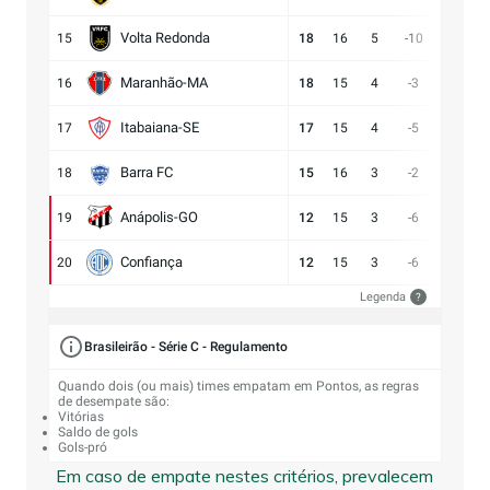
Volta Redonda
15
18
16
5
-10
11:21
Maranhão-MA
16
18
15
4
-3
11:14
Itabaiana-SE
17
17
15
4
-5
13:18
Barra FC
18
15
16
3
-2
17:19
Anápolis-GO
19
12
15
3
-6
13:19
Confiança
20
12
15
3
-6
9:15
Legenda
?
Brasileirão - Série C - Regulamento
Quando dois (ou mais) times empatam em Pontos, as regras
de desempate são:
Vitórias
Saldo de gols
Gols-pró
Em caso de empate nestes critérios, prevalecem