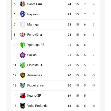
Santa Cruz
5
24
15
7
4
15:11
Paysandu
6
23
15
7
2
23:21
Maringá
7
23
15
6
3
28:25
Ferroviária
8
23
15
6
3
15:12
Ypiranga-RS
9
21
15
6
-1
18:19
Caxias
10
21
15
5
2
14:12
Floresta EC
11
21
15
5
1
16:15
Amazonas
12
20
15
6
-5
15:20
Figueirense
13
20
15
5
-5
13:18
Ituano-SP
14
19
15
5
-1
16:17
Volta Redonda
15
18
15
5
-8
11:19