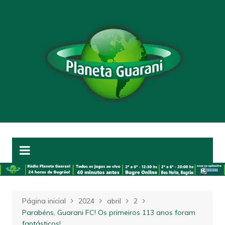
Ir
para
o
conteúdo
Página inicial
2024
abril
2
Parabéns, Guarani FC! Os primeiros 113 anos foram
fantásticos!