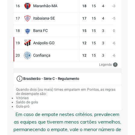
Maranhão-MA
16
18
15
4
-3
11:14
Itabaiana-SE
17
17
15
4
-5
13:18
Barra FC
18
15
15
3
0
17:17
Anápolis-GO
19
12
15
3
-6
13:19
Confiança
20
12
15
3
-6
9:15
Legenda
?
Brasileirão - Série C - Regulamento
Quando dois (ou mais) times empatam em Pontos, as regras
de desempate são:
Vitórias
Saldo de gols
Gols-pró
Em caso de empate nestes critérios, prevalecem
as equipes que tiverem menos cartões vermelhos,
permanecendo o empate, vale o menor número de