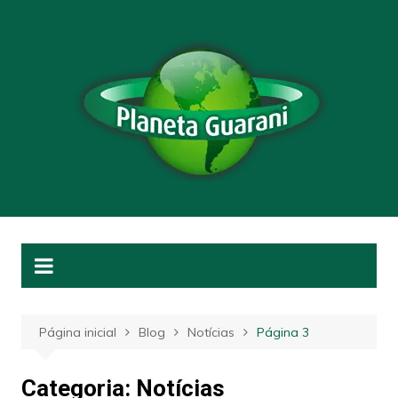
Ir
para
o
conteúdo
Página inicial
Blog
Notícias
Página 3
Categoria:
Notícias