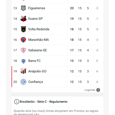
Figueirense
13
20
15
5
-5
13:18
Ituano-SP
14
19
15
5
-1
16:17
Volta Redonda
15
18
15
5
-8
11:19
Maranhão-MA
16
18
15
4
-3
11:14
Itabaiana-SE
17
17
15
4
-5
13:18
Barra FC
18
15
15
3
0
17:17
Anápolis-GO
19
12
15
3
-6
13:19
Confiança
20
12
15
3
-6
9:15
Legenda
?
Brasileirão - Série C - Regulamento
Quando dois (ou mais) times empatam em Pontos, as regras
de desempate são: