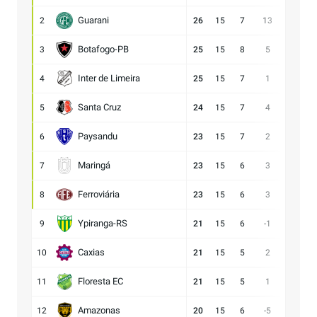
Guarani
2
26
15
7
13
28:15
Botafogo-PB
3
25
15
8
5
21:16
Inter de Limeira
4
25
15
7
1
18:17
Santa Cruz
5
24
15
7
4
15:11
Paysandu
6
23
15
7
2
23:21
Maringá
7
23
15
6
3
28:25
Ferroviária
8
23
15
6
3
15:12
Ypiranga-RS
9
21
15
6
-1
18:19
Caxias
10
21
15
5
2
14:12
Floresta EC
11
21
15
5
1
16:15
Amazonas
12
20
15
6
-5
15:20