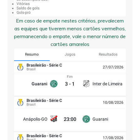
Vitórias
Saldo de gols
Gols-pró
Em caso de empate nestes critérios, prevalecem
as equipes que tiverem menos cartões vermelhos,
permanecendo o empate, vale o menor número de
cartões amarelos
Resumo
Jogos
Resultados
Brasileirão - Série C
27/07/2026
Brasil
Fim
3
-
1
Guarani
Inter de Limeira
Brasileirão - Série C
10/08/2026
Brasil
23:00
Anápolis-GO
Guarani
Brasileirão - Série C
17/08/2026
Brasil