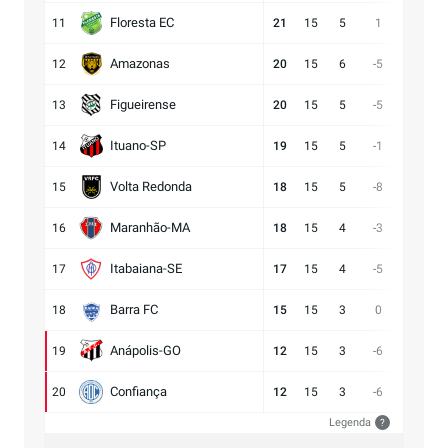
Floresta EC
11
21
15
5
1
16:15
Amazonas
12
20
15
6
-5
15:20
Figueirense
13
20
15
5
-5
13:18
Ituano-SP
14
19
15
5
-1
16:17
Volta Redonda
15
18
15
5
-8
11:19
Maranhão-MA
16
18
15
4
-3
11:14
Itabaiana-SE
17
17
15
4
-5
13:18
Barra FC
18
15
15
3
0
17:17
Anápolis-GO
19
12
15
3
-6
13:19
Confiança
20
12
15
3
-6
9:15
Legenda
?