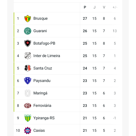
P
J
V
+/-
Gol
Brusque
1
27
15
8
6
21:15
Guarani
2
26
15
7
13
28:15
Botafogo-PB
3
25
15
8
5
21:16
Inter de Limeira
4
25
15
7
1
18:17
Santa Cruz
5
24
15
7
4
15:11
Paysandu
6
23
15
7
2
23:21
Maringá
7
23
15
6
3
28:25
Ferroviária
8
23
15
6
3
15:12
Ypiranga-RS
9
21
15
6
-1
18:19
Caxias
10
21
15
5
2
14:12