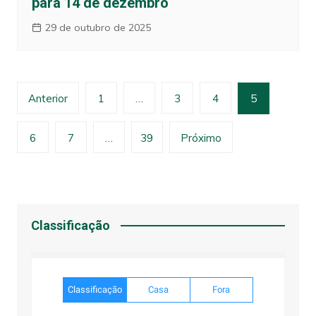
para 14 de dezembro
29 de outubro de 2025
Paginação
Anterior
1
…
3
4
5
de
posts
6
7
…
39
Próximo
Classificação
Classificação
Casa
Fora