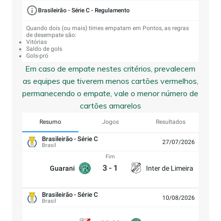
Brasileirão - Série C - Regulamento
Quando dois (ou mais) times empatam em Pontos, as regras
de desempate são:
Vitórias
Saldo de gols
Gols-pró
Em caso de empate nestes critérios, prevalecem
as equipes que tiverem menos cartões vermelhos,
permanecendo o empate, vale o menor número de
cartões amarelos
Resumo
Jogos
Resultados
Brasileirão - Série C
27/07/2026
Brasil
Fim
3
-
1
Guarani
Inter de Limeira
Brasileirão - Série C
10/08/2026
Brasil