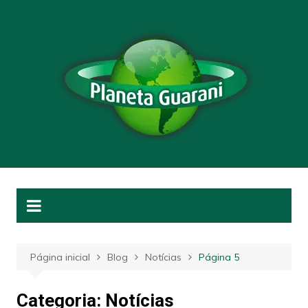
Ir
para
o
conteúdo
Página inicial
Blog
Notícias
Página 5
Categoria:
Notícias