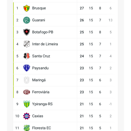
Brusque
1
27
15
8
6
21:15
Guarani
2
26
15
7
13
28:15
Botafogo-PB
3
25
15
8
5
21:16
Inter de Limeira
4
25
15
7
1
18:17
Santa Cruz
5
24
15
7
4
15:11
Paysandu
6
23
15
7
2
23:21
Maringá
7
23
15
6
3
28:25
Ferroviária
8
23
15
6
3
15:12
Ypiranga-RS
9
21
15
6
-1
18:19
Caxias
10
21
15
5
2
14:12
Floresta EC
11
21
15
5
1
16:15