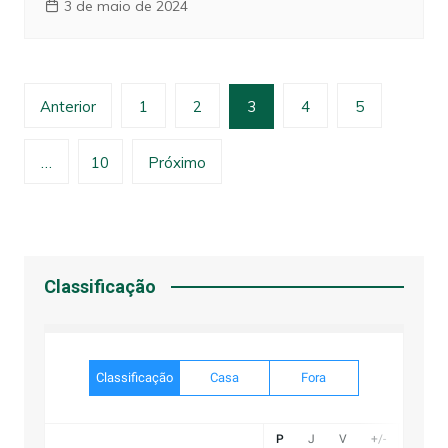
3 de maio de 2024
Paginação
Anterior
1
2
3
4
5
de
posts
…
10
Próximo
Classificação
Classificação
Casa
Fora
P
J
V
+/-
Gol