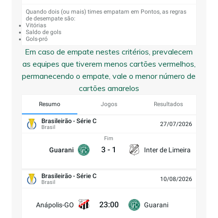
Quando dois (ou mais) times empatam em Pontos, as regras
de desempate são:
Vitórias
Saldo de gols
Gols-pró
Em caso de empate nestes critérios, prevalecem
as equipes que tiverem menos cartões vermelhos,
permanecendo o empate, vale o menor número de
cartões amarelos
Resumo
Jogos
Resultados
Brasileirão - Série C
27/07/2026
Brasil
Fim
3
-
1
Guarani
Inter de Limeira
Brasileirão - Série C
10/08/2026
Brasil
23:00
Anápolis-GO
Guarani