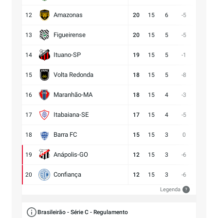
Amazonas
12
20
15
6
-5
15:20
Figueirense
13
20
15
5
-5
13:18
Ituano-SP
14
19
15
5
-1
16:17
Volta Redonda
15
18
15
5
-8
11:19
Maranhão-MA
16
18
15
4
-3
11:14
Itabaiana-SE
17
17
15
4
-5
13:18
Barra FC
18
15
15
3
0
17:17
Anápolis-GO
19
12
15
3
-6
13:19
Confiança
20
12
15
3
-6
9:15
Legenda
?
Brasileirão - Série C - Regulamento