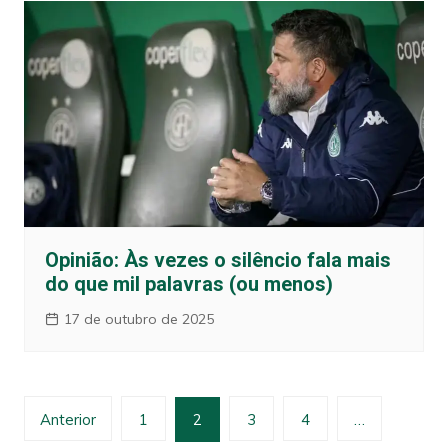
Opinião: Às vezes o silêncio fala mais
do que mil palavras (ou menos)
17 de outubro de 2025
Paginação
Anterior
1
2
3
4
…
de