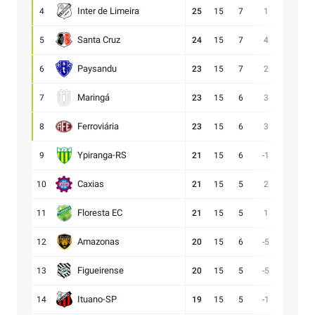
Inter de Limeira
4
25
15
7
1
18:17
Santa Cruz
5
24
15
7
4
15:11
Paysandu
6
23
15
7
2
23:21
Maringá
7
23
15
6
3
28:25
Ferroviária
8
23
15
6
3
15:12
Ypiranga-RS
9
21
15
6
-1
18:19
Caxias
10
21
15
5
2
14:12
Floresta EC
11
21
15
5
1
16:15
Amazonas
12
20
15
6
-5
15:20
Figueirense
13
20
15
5
-5
13:18
Ituano-SP
14
19
15
5
-1
16:17