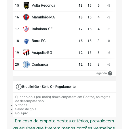
Volta Redonda
15
18
15
5
-8
11:19
Maranhão-MA
16
18
15
4
-3
11:14
Itabaiana-SE
17
17
15
4
-5
13:18
Barra FC
18
15
15
3
0
17:17
Anápolis-GO
19
12
15
3
-6
13:19
Confiança
20
12
15
3
-6
9:15
Legenda
?
Brasileirão - Série C - Regulamento
Quando dois (ou mais) times empatam em Pontos, as regras
de desempate são:
Vitórias
Saldo de gols
Gols-pró
Em caso de empate nestes critérios, prevalecem
as equipes que tiverem menos cartões vermelhos,