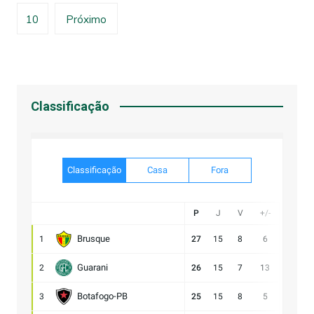
posts
10
Próximo
Classificação
Classificação
Casa
Fora
P
J
V
+/-
Gol
Brusque
1
27
15
8
6
21:15
Guarani
2
26
15
7
13
28:15
Botafogo-PB
3
25
15
8
5
21:16